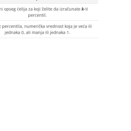
ni opseg ćelija za koji želite da izračunate
k
-ti
percentil.
 percentila, numerička vrednost koja je veća ili
jednaka 0, ali manja ili jednaka 1.