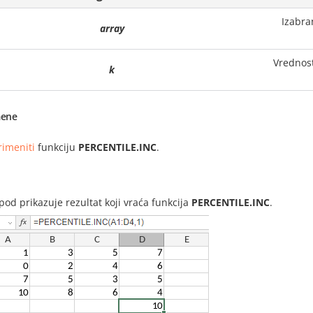
Izabra
array
Vrednost
k
ene
rimeniti
funkciju
PERCENTILE.INC
.
i
spod prikazuje rezultat koji vraća funkcija
PERCENTILE.INC
.