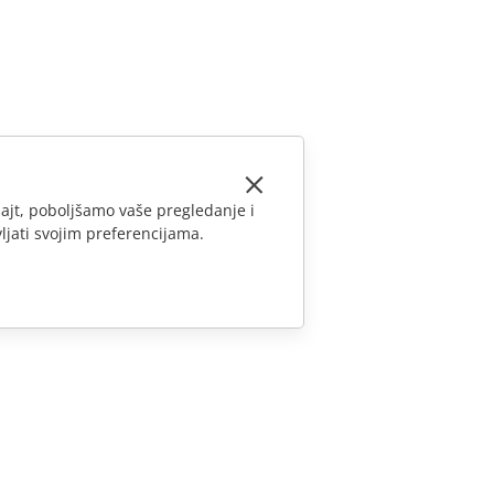
ajt, poboljšamo vaše pregledanje i
ljati svojim preferencijama.
KONTAKTIRAJTE NAS
Pitanja o prodaji
sales@onlyoffice.com