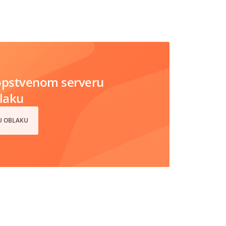
opstvenom serveru
blaku
 U OBLAKU