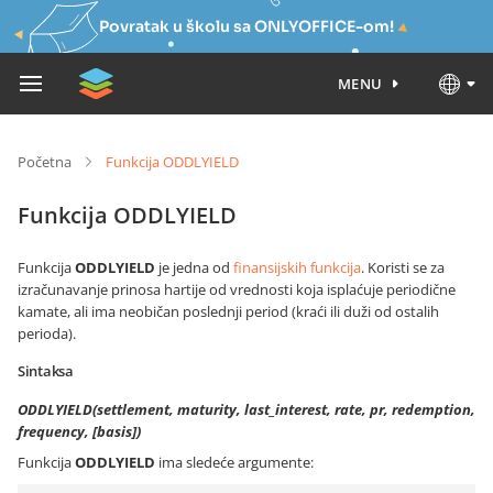
Povratak u školu sa ONLYOFFICE-om!
MENU
Početna
Funkcija ODDLYIELD
Funkcija ODDLYIELD
Funkcija
ODDLYIELD
je jedna od
finansijskih funkcija
. Koristi se za
izračunavanje prinosa hartije od vrednosti koja isplaćuje periodične
kamate, ali ima neobičan poslednji period (kraći ili duži od ostalih
perioda).
Sintaksa
ODDLYIELD(settlement, maturity, last_interest, rate, pr, redemption,
frequency, [basis])
Funkcija
ODDLYIELD
ima sledeće argumente: