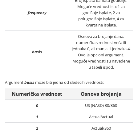
Broj isplata kamata godišnje.
Moguće vrednosti su: 1 za
frequency
godišnje isplate, 2 za
polugodišnje isplate, 4 za
kvartalne isplate.
Osnova za brojanje dana,
numerička vrednost veća ili
jednaka 0, ali manja ili jednaka 4.
basis
Ovo je opcioni argument.
Moguće vrednosti su navedene
u tabeli ispod.
Argument
basis
može biti jedna od sledećih vrednosti:
Numerička vrednost
Osnova brojanja
0
US (NASD) 30/360
1
Actual/actual
2
Actual/360