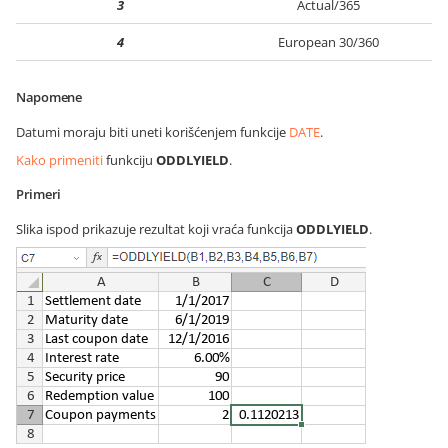
3
Actual/365
4
European 30/360
Napomene
Datumi moraju biti uneti korišćenjem funkcije
DATE
.
Kako primeniti
funkciju
ODDLYIELD
.
Primeri
Slika ispod prikazuje rezultat koji vraća funkcija
ODDLYIELD
.