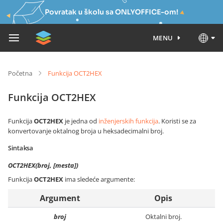
Povratak u školu sa ONLYOFFICE-om!
MENU
Početna
Funkcija OCT2HEX
Funkcija OCT2HEX
Funkcija
OCT2HEX
je jedna od
inženjerskih funkcija
. Koristi se za
konvertovanje oktalnog broja u heksadecimalni broj.
Sintaksa
OCT2HEX(broj, [mesta])
Funkcija
OCT2HEX
ima sledeće argumente:
Argument
Opis
broj
Oktalni broj.