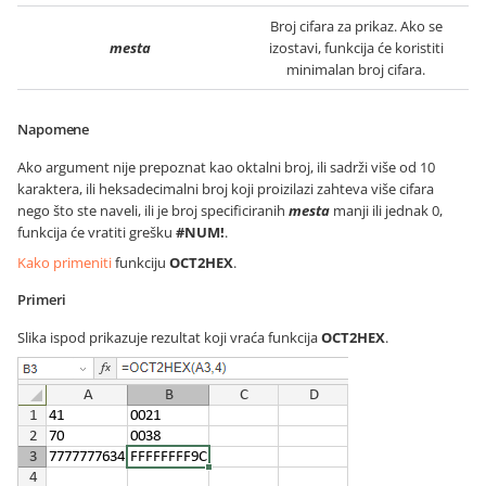
Broj cifara za prikaz. Ako se
mesta
izostavi, funkcija će koristiti
minimalan broj cifara.
Napomene
Ako argument nije prepoznat kao oktalni broj, ili sadrži više od 10
karaktera, ili heksadecimalni broj koji proizilazi zahteva više cifara
nego što ste naveli, ili je broj specificiranih
mesta
manji ili jednak 0,
funkcija će vratiti grešku
#NUM!
.
Kako primeniti
funkciju
OCT2HEX
.
Primeri
Slika ispod prikazuje rezultat koji vraća funkcija
OCT2HEX
.