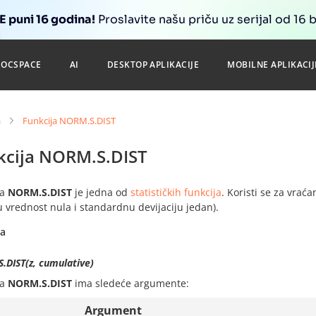
 puni 16 godina!
Proslavite našu priču uz serijal od 16 
DOCSPACE
AI
DESKTOP APLIKACIJE
MOBILNE APLIKACIJ
a
Funkcija NORM.S.DIST
kcija NORM.S.DIST
ja
NORM.S.DIST
je jedna od
statističkih funkcija
. Koristi se za vrać
 vrednost nula i standardnu devijaciju jedan).
sa
.DIST(z, cumulative)
ja
NORM.S.DIST
ima sledeće argumente:
Argument