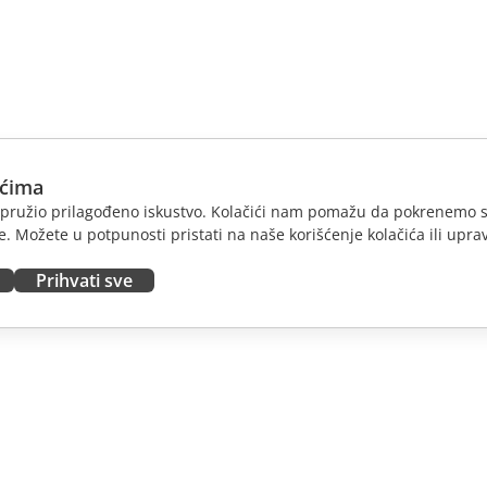
ićima
am pružio prilagođeno iskustvo. Kolačići nam pomažu da pokrenemo s
. Možete u potpunosti pristati na naše korišćenje kolačića ili uprav
Prihvati sve
JTE
DOBIJTE POMOĆ