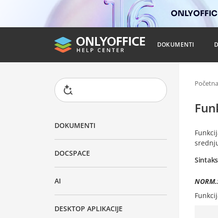
ONLYOFFICE
DOKUMENTI
Početn
Fun
DOKUMENTI
Funkci
srednju
DOCSPACE
Sintak
AI
NORM.S
Funkci
DESKTOP APLIKACIJE