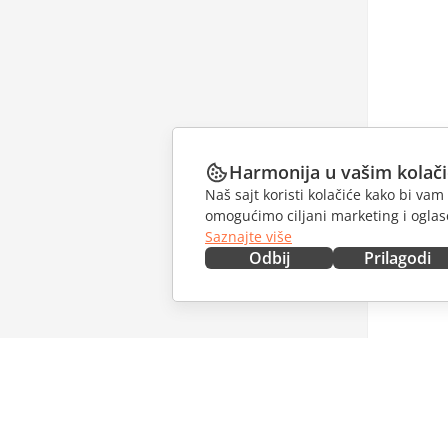
Harmonija u vašim kolač
Naš sajt koristi kolačiće kako bi v
omogućimo ciljani marketing i oglase
Saznajte više
Odbij
Prilagodi
NABAVITE ODMAH
SARAĐU