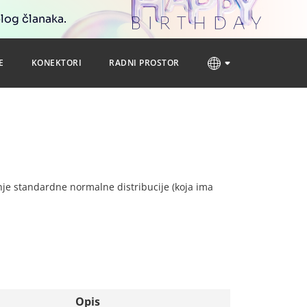
blog članaka.
E
KONEKTORI
RADNI PROSTOR
anje standardne normalne distribucije (koja ima
Opis