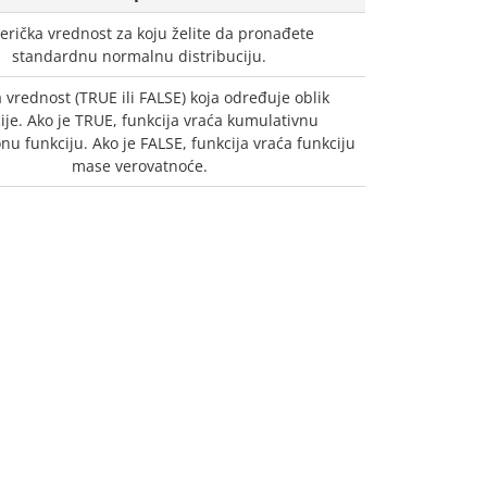
rička vrednost za koju želite da pronađete
standardnu normalnu distribuciju.
 vrednost (TRUE ili FALSE) koja određuje oblik
ije. Ako je TRUE, funkcija vraća kumulativnu
onu funkciju. Ako je FALSE, funkcija vraća funkciju
mase verovatnoće.