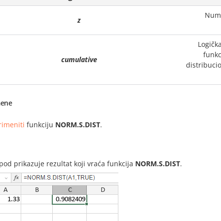
Nume
z
Logička
funkc
cumulative
distribuci
ene
rimeniti
funkciju
NORM.S.DIST
.
i
spod prikazuje rezultat koji vraća funkcija
NORM.S.DIST
.