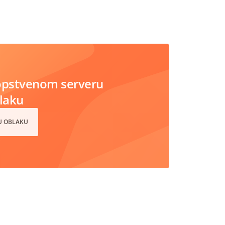
opstvenom serveru
blaku
 U OBLAKU