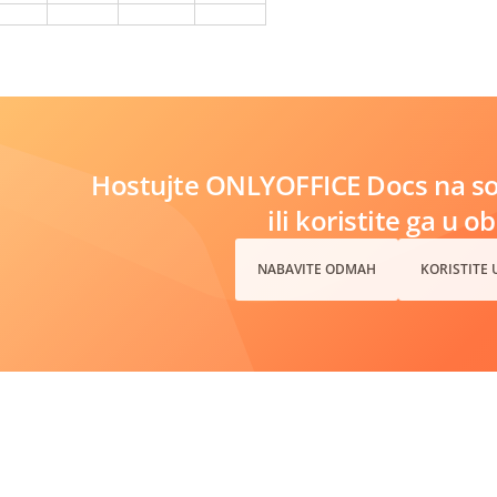
Hostujte ONLYOFFICE Docs na s
ili koristite ga u o
NABAVITE ODMAH
KORISTITE