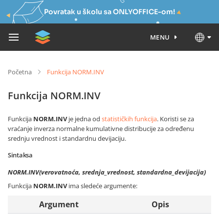
Povratak u školu sa ONLYOFFICE-om!
MENU
Početna
Funkcija NORM.INV
Funkcija NORM.INV
Funkcija
NORM.INV
je jedna od
statističkih funkcija
. Koristi se za
vraćanje inverza normalne kumulativne distribucije za određenu
srednju vrednost i standardnu devijaciju.
Sintaksa
NORM.INV(verovatnoća, srednja_vrednost, standardna_devijacija)
Funkcija
NORM.INV
ima sledeće argumente:
Argument
Opis