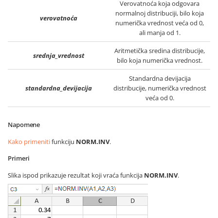
Verovatnoća koja odgovara
normalnoj distribuciji, bilo koja
verovatnoća
numerička vrednost veća od 0,
ali manja od 1.
Aritmetička sredina distribucije,
srednja_vrednost
bilo koja numerička vrednost.
Standardna devijacija
standardna_devijacija
distribucije, numerička vrednost
veća od 0.
Napomene
Kako primeniti
funkciju
NORM.INV
.
Primeri
Slika ispod prikazuje rezultat koji vraća funkcija
NORM.INV
.