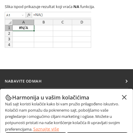
Slika ispod prikazuje rezultat koji vraća
NA
funkcija.
NABAVITE ODMAH
Docs
SARAĐUJTE
Harmonija u vašim kolačićima
DocSpace
Naš sajt koristi kolačiće kako bi vam pružio prilagođeno iskustvo.
Za doprinosioce
PRIMAJTE VESTI
Kolačići nam pomažu da pokrenemo sajt, poboljšamo vaše
Workspace
Za prevodioce
pregledanje i omogućimo ciljani marketing i oglase. Možete u
Blog
Konektori
potpunosti pristati na naše korišćenje kolačića ili upravljati svojim
DOBIJTE POMOĆ
Za influensere
Saznajte više
preferencijama.
Desktop aplikacije