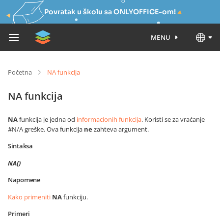
Povratak u školu sa ONLYOFFICE-om!
MENU
Početna
NA funkcija
NA funkcija
NA
funkcija je jedna od
informacionih funkcija
. Koristi se za vraćanje
#N/A greške. Ova funkcija
ne
zahteva argument.
Sintaksa
NA()
Napomene
Kako primeniti
NA
funkciju.
Primeri