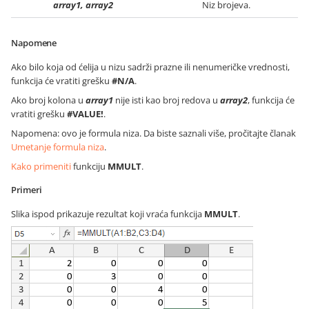
array1, array2
Niz brojeva.
Napomene
Ako bilo koja od ćelija u nizu sadrži prazne ili nenumeričke vrednosti,
funkcija će vratiti grešku
#N/A
.
Ako broj kolona u
array1
nije isti kao broj redova u
array2
, funkcija će
vratiti grešku
#VALUE!
.
Napomena: ovo je formula niza. Da biste saznali više, pročitajte članak
Umetanje formula niza
.
Kako primeniti
funkciju
MMULT
.
Primeri
Slika ispod prikazuje rezultat koji vraća funkcija
MMULT
.