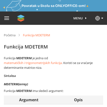
Povratak u školu sa ONLYOFFICE-om!
MENU
Početna
Funkcija MDETERM
Funkcija MDETERM
Funkcija
MDETERM
je jedna od
matematičkih i trigonometrijskih funkcija
. Koristi se za vraćanje
determinante matrice niza.
Sintaksa
MDETERM(array)
Funkcija
MDETERM
ima sledeći argument:
Argument
Opis