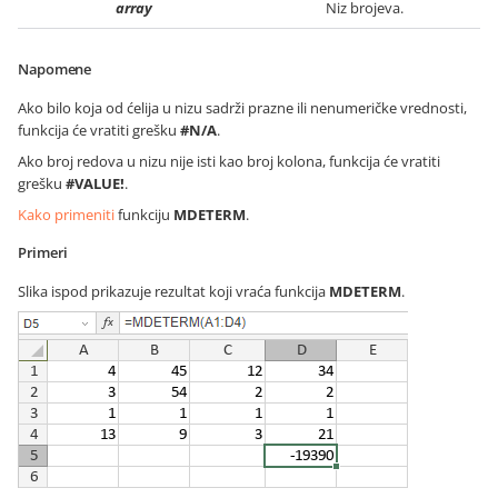
array
Niz brojeva.
Napomene
Ako bilo koja od ćelija u nizu sadrži prazne ili nenumeričke vrednosti,
funkcija će vratiti grešku
#N/A
.
Ako broj redova u nizu nije isti kao broj kolona, funkcija će vratiti
grešku
#VALUE!
.
Kako primeniti
funkciju
MDETERM
.
Primeri
Slika ispod prikazuje rezultat koji vraća funkcija
MDETERM
.