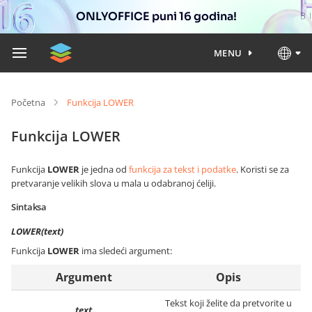
ONLYOFFICE puni 16 godina!
MENU
Početna
Funkcija LOWER
Funkcija LOWER
Funkcija
LOWER
je jedna od
funkcija za tekst i podatke
. Koristi se za
pretvaranje velikih slova u mala u odabranoj ćeliji.
Sintaksa
LOWER(text)
Funkcija
LOWER
ima sledeći argument:
Argument
Opis
Tekst koji želite da pretvorite u
text