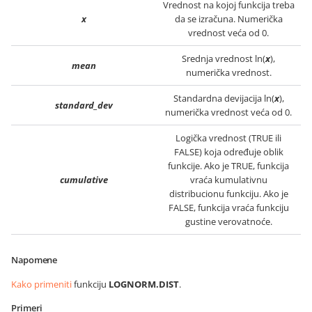
Vrednost na kojoj funkcija treba
x
da se izračuna. Numerička
vrednost veća od 0.
Srednja vrednost ln(
x
),
mean
numerička vrednost.
Standardna devijacija ln(
x
),
standard_dev
numerička vrednost veća od 0.
Logička vrednost (TRUE ili
FALSE) koja određuje oblik
funkcije. Ako je TRUE, funkcija
cumulative
vraća kumulativnu
distribucionu funkciju. Ako je
FALSE, funkcija vraća funkciju
gustine verovatnoće.
Napomene
Kako primeniti
funkciju
LOGNORM.DIST
.
Primeri