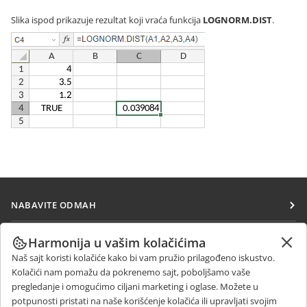
Slika ispod prikazuje rezultat koji vraća funkcija
LOGNORM.DIST
.
NABAVITE ODMAH
Docs
SARAĐUJTE
Harmonija u vašim kolačićima
DocSpace
Naš sajt koristi kolačiće kako bi vam pružio prilagođeno iskustvo.
Za doprinosioce
PRIMAJTE VESTI
Kolačići nam pomažu da pokrenemo sajt, poboljšamo vaše
Workspace
Za prevodioce
pregledanje i omogućimo ciljani marketing i oglase. Možete u
Blog
Konektori
potpunosti pristati na naše korišćenje kolačića ili upravljati svojim
DOBIJTE POMOĆ
Za influensere