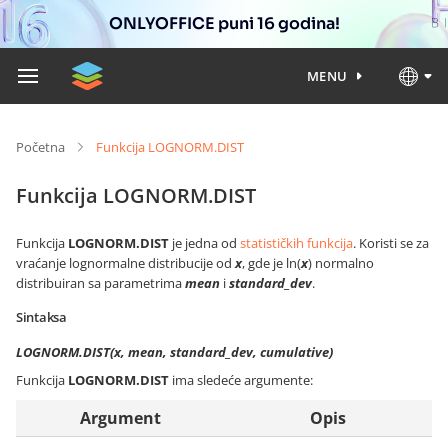
ONLYOFFICE puni 16 godina!
MENU
Početna
Funkcija LOGNORM.DIST
Funkcija LOGNORM.DIST
Funkcija
LOGNORM.DIST
je jedna od
statističkih funkcija
. Koristi se za
vraćanje lognormalne distribucije od
x
, gde je ln(
x
) normalno
distribuiran sa parametrima
mean
i
standard_dev
.
Sintaksa
LOGNORM.DIST(x, mean, standard_dev, cumulative)
Funkcija
LOGNORM.DIST
ima sledeće argumente:
Argument
Opis