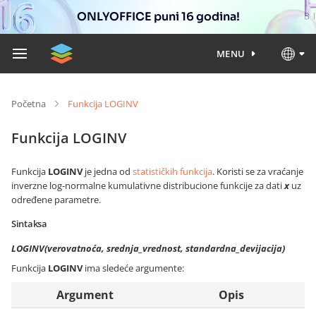
ONLYOFFICE puni 16 godina!
MENU
Početna
Funkcija LOGINV
Funkcija LOGINV
Funkcija
LOGINV
je jedna od
statističkih funkcija
. Koristi se za vraćanje
inverzne log-normalne kumulativne distribucione funkcije za dati
x
uz
određene parametre.
Sintaksa
LOGINV(verovatnoća, srednja_vrednost, standardna_devijacija)
Funkcija
LOGINV
ima sledeće argumente:
Argument
Opis