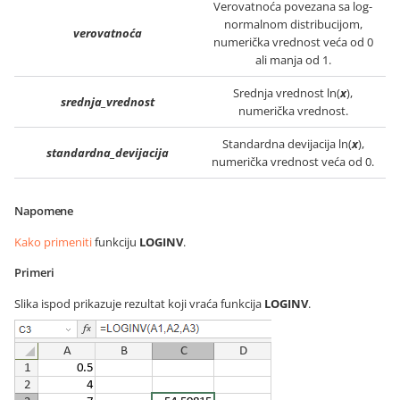
Verovatnoća povezana sa log-
normalnom distribucijom,
verovatnoća
numerička vrednost veća od 0
ali manja od 1.
Srednja vrednost ln(
x
),
srednja_vrednost
numerička vrednost.
Standardna devijacija ln(
x
),
standardna_devijacija
numerička vrednost veća od 0.
Napomene
Kako primeniti
funkciju
LOGINV
.
Primeri
Slika ispod prikazuje rezultat koji vraća funkcija
LOGINV
.