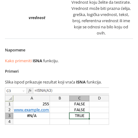
Vrednost koju želite da testirate.
Vrednost može biti prazna ćelija,
greška, logička vrednost, tekst,
vrednost
broj, referentna vrednost ili ime
koje se odnosi na bilo koju od
ovih.
Napomene
Kako primeniti
ISNA
funkciju.
Primeri
Slika ispod prikazuje rezultat koji vraća
ISNA
funkcija.