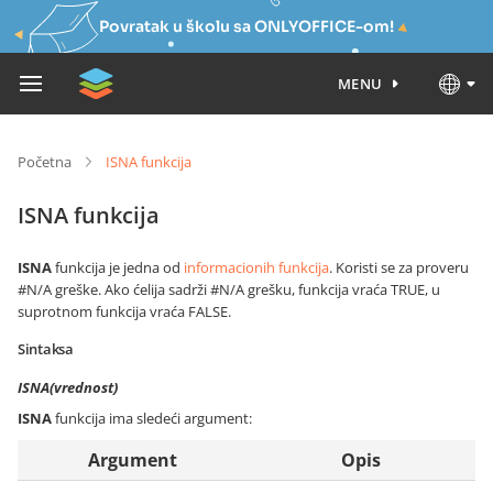
Povratak u školu sa ONLYOFFICE-om!
MENU
Početna
ISNA funkcija
ISNA funkcija
ISNA
funkcija je jedna od
informacionih funkcija
. Koristi se za proveru
#N/A greške. Ako ćelija sadrži #N/A grešku, funkcija vraća TRUE, u
suprotnom funkcija vraća FALSE.
Sintaksa
ISNA(vrednost)
ISNA
funkcija ima sledeći argument:
Argument
Opis