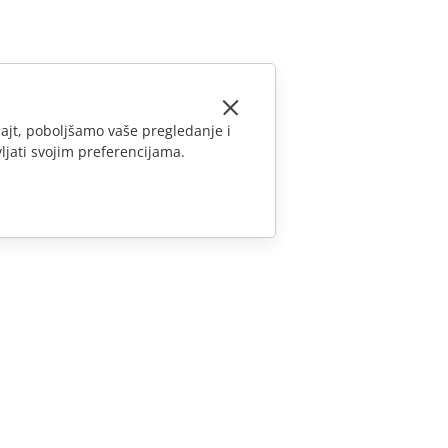
ajt, poboljšamo vaše pregledanje i
ljati svojim preferencijama.
KONTAKTIRAJTE NAS
Pitanja o prodaji
sales@onlyoffice.com
Upiti partnera
partners@onlyoffice.com
Upiti medija
press@onlyoffice.com
Zatraži poziv