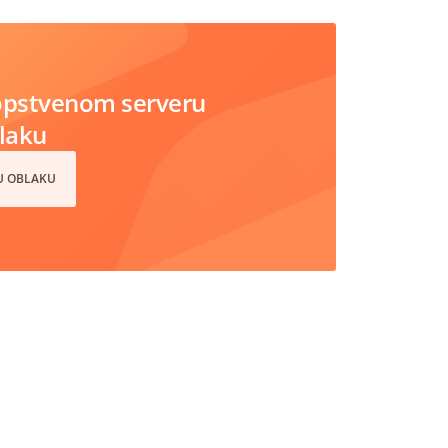
opstvenom serveru
blaku
 U OBLAKU