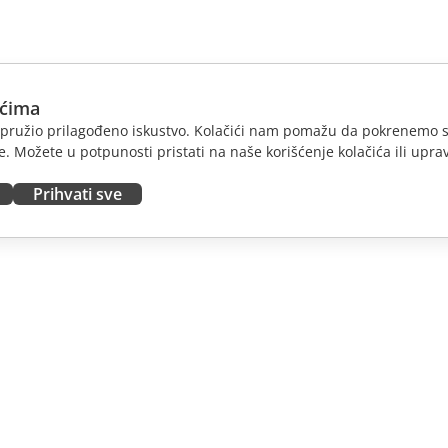
ićima
am pružio prilagođeno iskustvo. Kolačići nam pomažu da pokrenemo s
. Možete u potpunosti pristati na naše korišćenje kolačića ili uprav
Prihvati sve
JTE
DOBIJTE POMOĆ
nosioce
Forum
dioce
Kursevi obuke
nsere
Vebinari
 radna mesta
Bele knjige