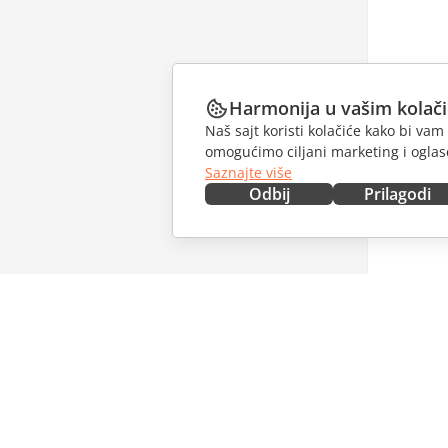
Harmonija u vašim kolač
Naš sajt koristi kolačiće kako bi v
omogućimo ciljani marketing i oglase
Saznajte više
Odbij
Prilagodi
NABAVITE ODMAH
SARAĐU
Docs
Za dopri
DocSpace
Za prevo
Workspace
Za influe
Konektori
Slobodna