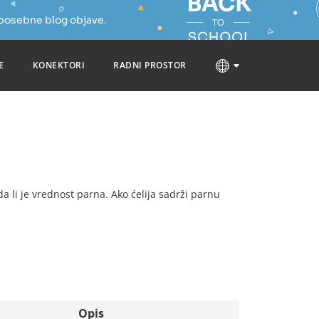
 posebne blog objave.
E
KONEKTORI
RADNI PROSTOR
 da li je vrednost parna. Ako ćelija sadrži parnu
Opis