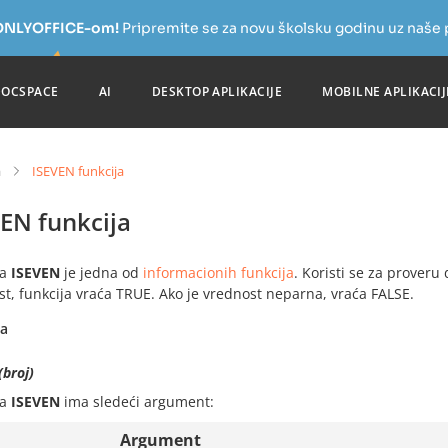
a ONLYOFFICE-om!
Pripremite se za novu školsku godinu uz naše
DOCSPACE
AI
DESKTOP APLIKACIJE
MOBILNE APLIKACIJ
a
ISEVEN funkcija
EN funkcija
ja
ISEVEN
je jedna od
informacionih funkcija
. Koristi se za proveru
t, funkcija vraća TRUE. Ako je vrednost neparna, vraća FALSE.
sa
broj)
ja
ISEVEN
ima sledeći argument:
Argument