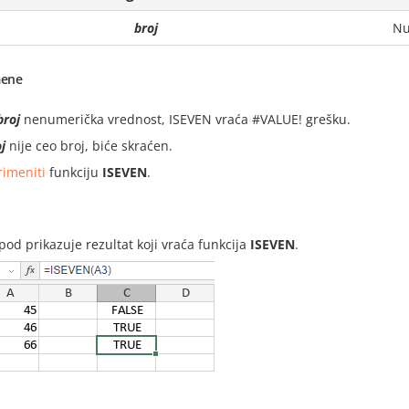
broj
Nu
ene
broj
nenumerička vrednost, ISEVEN vraća #VALUE! grešku.
j
nije ceo broj, biće skraćen.
rimeniti
funkciju
ISEVEN
.
i
spod prikazuje rezultat koji vraća funkcija
ISEVEN
.