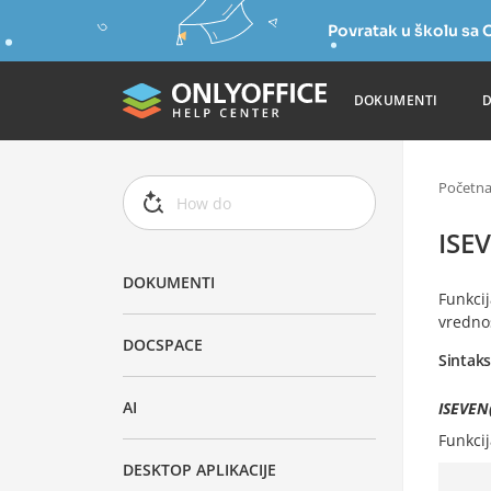
Povratak u školu s
DOKUMENTI
Početn
ISEV
DOKUMENTI
Funkci
vrednos
DOCSPACE
Sintak
AI
ISEVEN(
Funkci
DESKTOP APLIKACIJE