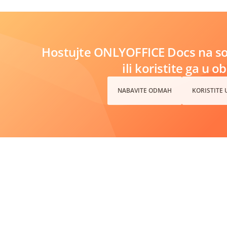
Hostujte ONLYOFFICE Docs na s
ili koristite ga u o
NABAVITE ODMAH
KORISTITE