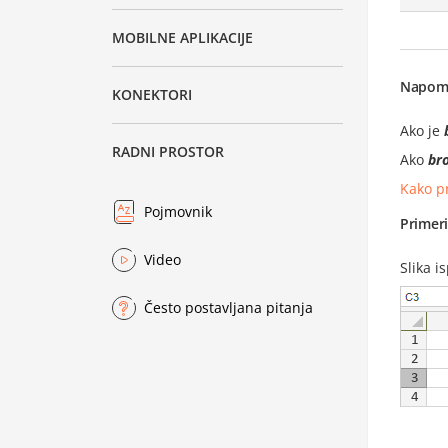
MOBILNE APLIKACIJE
Napom
KONEKTORI
Ako je
RADNI PROSTOR
Ako
bro
Kako p
Pojmovnik
Primer
Video
Slika i
Često postavljana pitanja