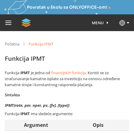
Povratak u školu sa ONLYOFFICE-om!
MENU
Početna
Funkcija IPMT
Funkcija IPMT
Funkcija
IPMT
je jedna od
finansijskih funkcija
. Koristi se za
izračunavanje kamatne isplate za investiciju na osnovu određene
kamatne stope i konstantnog rasporeda plaćanja.
Sintaksa
IPMT(rate, per, nper, pv, [fv], [type])
Funkcija
IPMT
ima sledeće argumente:
Argument
Opis