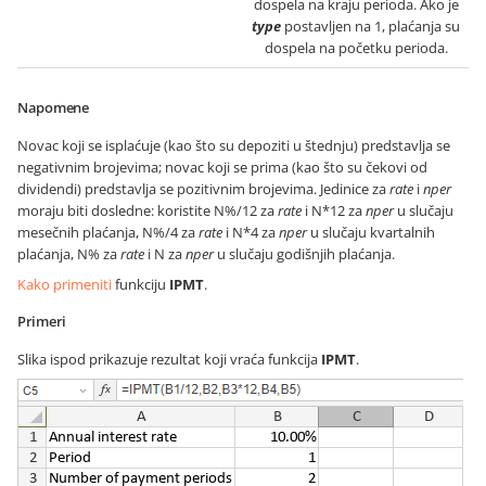
dospela na kraju perioda. Ako je
type
postavljen na 1, plaćanja su
dospela na početku perioda.
Napomene
Novac koji se isplaćuje (kao što su depoziti u štednju) predstavlja se
negativnim brojevima; novac koji se prima (kao što su čekovi od
dividendi) predstavlja se pozitivnim brojevima. Jedinice za
rate
i
nper
moraju biti dosledne: koristite N%/12 za
rate
i N*12 za
nper
u slučaju
mesečnih plaćanja, N%/4 za
rate
i N*4 za
nper
u slučaju kvartalnih
plaćanja, N% za
rate
i N za
nper
u slučaju godišnjih plaćanja.
Kako primeniti
funkciju
IPMT
.
Primeri
Slika ispod prikazuje rezultat koji vraća funkcija
IPMT
.