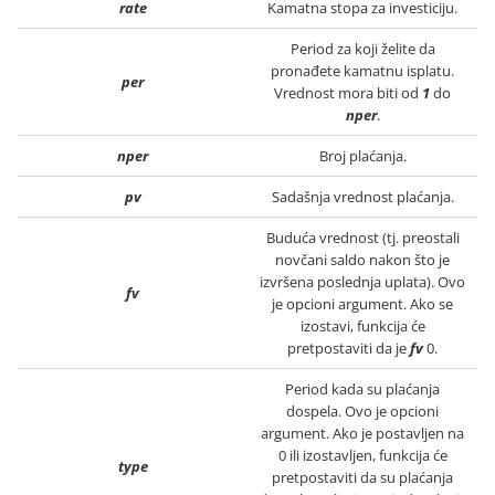
rate
Kamatna stopa za investiciju.
Period za koji želite da
pronađete kamatnu isplatu.
per
Vrednost mora biti od
1
do
nper
.
nper
Broj plaćanja.
pv
Sadašnja vrednost plaćanja.
Buduća vrednost (tj. preostali
novčani saldo nakon što je
izvršena poslednja uplata). Ovo
fv
je opcioni argument. Ako se
izostavi, funkcija će
pretpostaviti da je
fv
0.
Period kada su plaćanja
dospela. Ovo je opcioni
argument. Ako je postavljen na
0 ili izostavljen, funkcija će
type
pretpostaviti da su plaćanja