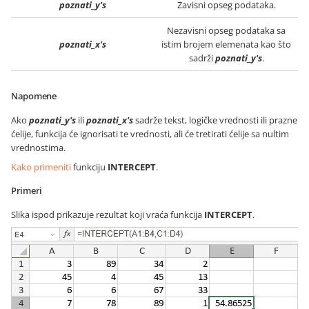
poznati_y's
Zavisni opseg podataka.
Nezavisni opseg podataka sa
poznati_x's
istim brojem elemenata kao što
sadrži
poznati_y's
.
Napomene
Ako
poznati_y's
ili
poznati_x's
sadrže tekst, logičke vrednosti ili prazne
ćelije, funkcija će ignorisati te vrednosti, ali će tretirati ćelije sa nultim
vrednostima.
Kako primeniti
funkciju
INTERCEPT
.
Primeri
Slika ispod prikazuje rezultat koji vraća funkcija
INTERCEPT
.