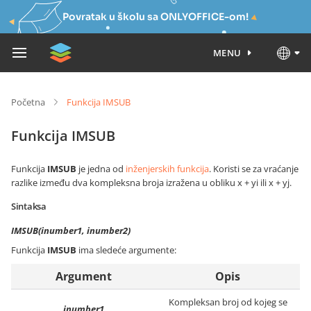
Povratak u školu sa ONLYOFFICE-om!
MENU
Početna
Funkcija IMSUB
Funkcija IMSUB
Funkcija
IMSUB
je jedna od
inženjerskih funkcija
. Koristi se za vraćanje
razlike između dva kompleksna broja izražena u obliku x + yi ili x + yj.
Sintaksa
IMSUB(inumber1, inumber2)
Funkcija
IMSUB
ima sledeće argumente:
Argument
Opis
Kompleksan broj od kojeg se
inumber1