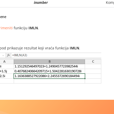
inumber
Kompl
ene
rimeniti
funkciju
IMLN
.
i
spod prikazuje rezultat koji vraća funkcija
IMLN
.