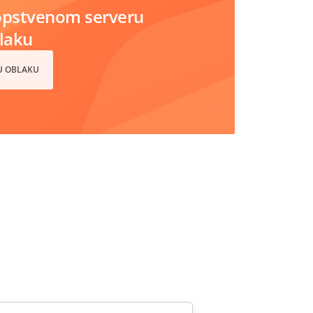
opstvenom serveru
blaku
 U OBLAKU