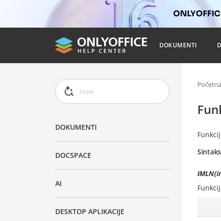
ONLYOFFICE
DOKUMENTI
Početn
Fun
DOKUMENTI
Funkci
Sintak
DOCSPACE
IMLN(i
AI
Funkci
DESKTOP APLIKACIJE