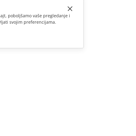
ajt, poboljšamo vaše pregledanje i
ljati svojim preferencijama.
KONTAKTIRAJTE NAS
Pitanja o prodaji
sales@onlyoffice.com
Upiti partnera
partners@onlyoffice.com
Upiti medija
press@onlyoffice.com
Zatraži poziv