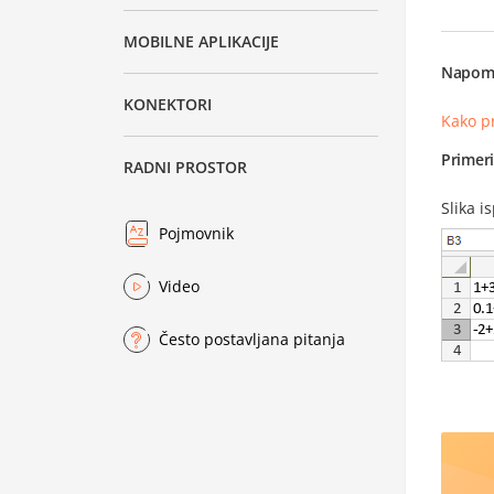
MOBILNE APLIKACIJE
Napom
KONEKTORI
Kako p
Primer
RADNI PROSTOR
Slika i
Pojmovnik
Video
Često postavljana pitanja