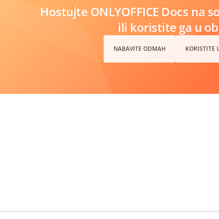
Hostujte ONLYOFFICE Docs na s
ili koristite ga u o
NABAVITE ODMAH
KORISTITE