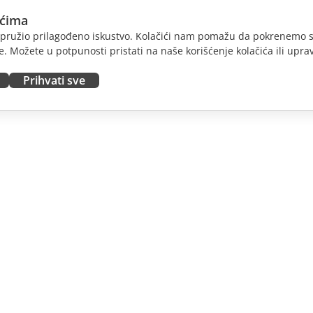
ićima
am pružio prilagođeno iskustvo. Kolačići nam pomažu da pokrenemo s
. Možete u potpunosti pristati na naše korišćenje kolačića ili uprav
Prihvati sve
JTE
DOBIJTE POMOĆ
nosioce
Forum
dioce
Kursevi obuke
nsere
Vebinari
 radna mesta
Bele knjige
E VESTI
Formular za kontakt sa
podrškom
Naručite demo