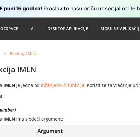
 puni 16 godina!
Proslavite našu priču uz serijal od 16 
DOCSPACE
AI
DESKTOP APLIKACIJE
MOBILNE APLIKACIJ
a
Funkcija IMLN
kcija IMLN
ja
IMLN
je jedna od
inženjerskih funkcija
. Koristi se za vraćanje p
sa
number)
ja
IMLN
ima sledeći argument:
Argument