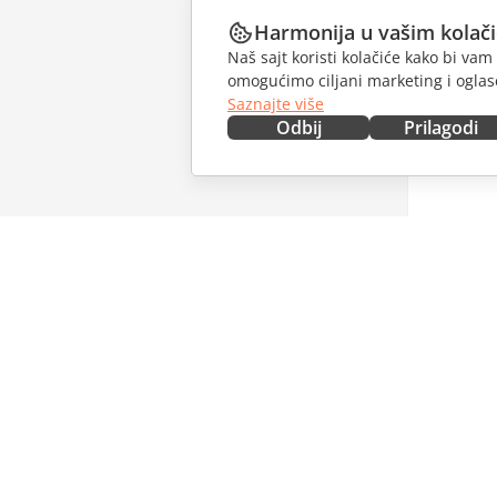
Harmonija u vašim kolač
Naš sajt koristi kolačiće kako bi v
omogućimo ciljani marketing i oglase
Saznajte više
Odbij
Prilagodi
NABAVITE ODMAH
SARAĐU
Docs
Za dopri
DocSpace
Za prevo
Workspace
Za influe
Konektori
Slobodna
Desktop aplikacije
PRIMAJT
Mobilne aplikacije
Blog