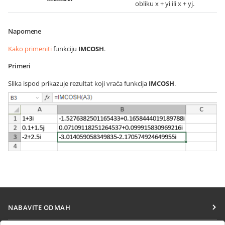
obliku x + yi ili x + yj.
Napomene
Kako primeniti
funkciju
IMCOSH
.
Primeri
Slika ispod prikazuje rezultat koji vraća funkcija
IMCOSH
.
NABAVITE ODMAH
Docs