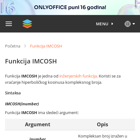
ONLYOFFICE puni 16 godina!
MENU
Početna
Funkcija IMCOSH
Funkcija IMCOSH
Funkcija
IMCOSH
je jedna od
inženjerskih funkcija
. Koristi se za
vraćanje hiperboličkog kosinusa kompleksnog broja.
Sintaksa
IMCOSH(inumber)
Funkcija
IMCOSH
ima sledeći argument:
Argument
Opis
Kompleksan broj izražen u
inumber