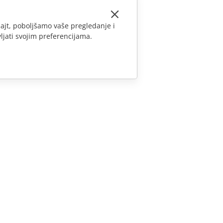
ajt, poboljšamo vaše pregledanje i
ljati svojim preferencijama.
KONTAKTIRAJTE NAS
Pitanja o prodaji
sales@onlyoffice.com
Upiti partnera
partners@onlyoffice.com
Upiti medija
press@onlyoffice.com
Zatraži poziv