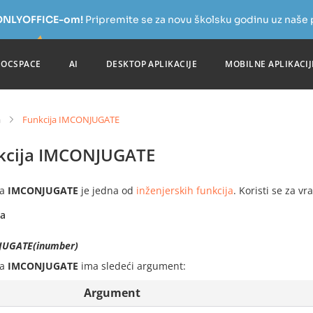
a ONLYOFFICE-om!
Pripremite se za novu školsku godinu uz naše
DOCSPACE
AI
DESKTOP APLIKACIJE
MOBILNE APLIKACIJ
a
Funkcija IMCONJUGATE
kcija IMCONJUGATE
ja
IMCONJUGATE
je jedna od
inženjerskih funkcija
. Koristi se za 
sa
UGATE(inumber)
ja
IMCONJUGATE
ima sledeći argument:
Argument