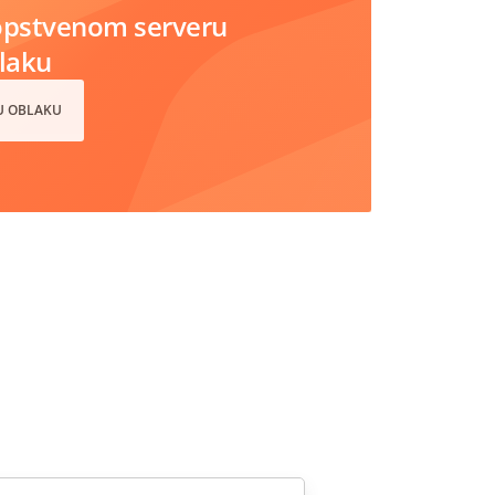
opstvenom serveru
blaku
 U OBLAKU