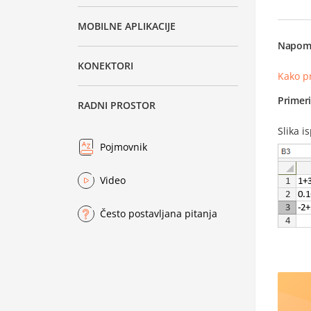
MOBILNE APLIKACIJE
Napom
KONEKTORI
Kako p
Primer
RADNI PROSTOR
Slika i
Pojmovnik
Video
Često postavljana pitanja