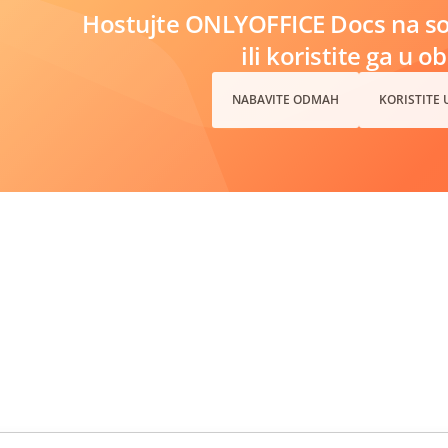
Hostujte ONLYOFFICE Docs na s
ili koristite ga u o
NABAVITE ODMAH
KORISTITE