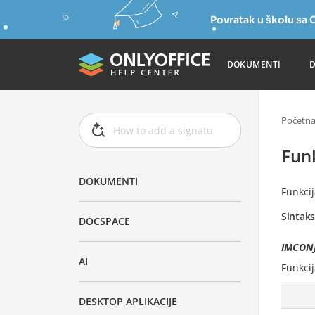
Povratak u školu s
DOKUMENTI
Početn
Fun
DOKUMENTI
Funkci
Sintak
DOCSPACE
IMCONJ
AI
Funkci
DESKTOP APLIKACIJE