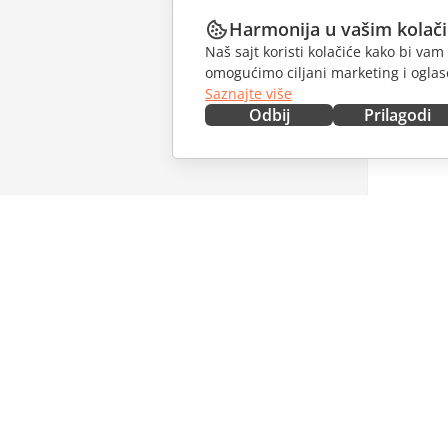
Harmonija u vašim kolač
Naš sajt koristi kolačiće kako bi v
omogućimo ciljani marketing i oglase
Saznajte više
Odbij
Prilagodi
NABAVITE ODMAH
SARAĐU
Docs
Za dopri
DocSpace
Za prevo
Workspace
Za influe
Konektori
Slobodna
Desktop aplikacije
PRIMAJT
Mobilne aplikacije
Blog