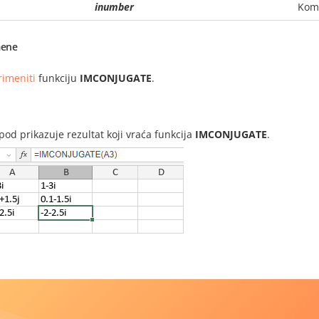
inumber
Komp
ene
rimeniti
funkciju
IMCONJUGATE
.
i
spod prikazuje rezultat koji vraća funkcija
IMCONJUGATE
.