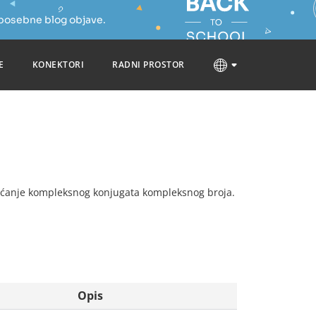
 posebne blog objave.
E
KONEKTORI
RADNI PROSTOR
vraćanje kompleksnog konjugata kompleksnog broja.
Opis