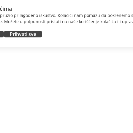
ićima
am pružio prilagođeno iskustvo. Kolačići nam pomažu da pokrenemo s
. Možete u potpunosti pristati na naše korišćenje kolačića ili uprav
Prihvati sve
JTE
DOBIJTE POMOĆ
nosioce
Forum
dioce
Kursevi obuke
nsere
Vebinari
 radna mesta
Bele knjige
E VESTI
Formular za kontakt sa
podrškom
Naručite demo