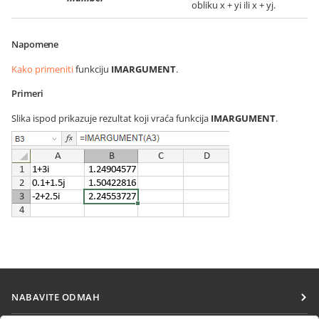
obliku x + yi ili x + yj.
Napomene
Kako primeniti
funkciju
IMARGUMENT
.
Primeri
Slika ispod prikazuje rezultat koji vraća funkcija
IMARGUMENT
.
NABAVITE ODMAH