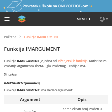
Povratak u školu sa ONLYOFFICE-om!
MENU
Početna
Funkcija IMARGUMENT
Funkcija IMARGUMENT
Funkcija
IMARGUMENT
je jedna od
inženjerskih funkcija
. Koristi se za
vraćanje argumenta Theta, ugla izraženog u radijanima.
Sintaksa
IMARGUMENT(inumber)
Funkcija
IMARGUMENT
ima sledeći argument:
Argument
Opis
Kompleksan broj izražen u
inumber