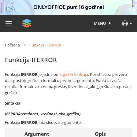
ONLYOFFICE puni 16 godina!
MENU
Početna
Funkcija IFERROR
Funkcija IFERROR
Funkcija
IFERROR
je jedna od
logičkih funkcija
. Koristi se za proveru
da li postoji greška u formuli u prvom argumentu. Funkcija vraća
rezultat formule ako nema greške, ili vrednost_ako_greška ako postoji
greška.
Sintaksa
IFERROR(vrednost, vrednost_ako_greška)
Funkcija
IFERROR
ima sledeće argumente:
Argument
Opis