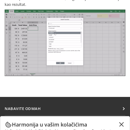
kao rezultat.
NABAVITE ODMAH
Docs
SARAĐUJTE
Harmonija u vašim kolačićima
DocSpace