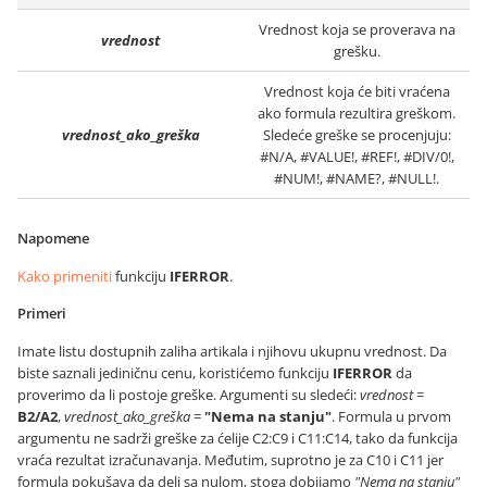
Vrednost koja se proverava na
vrednost
grešku.
Vrednost koja će biti vraćena
ako formula rezultira greškom.
vrednost_ako_greška
Sledeće greške se procenjuju:
#N/A, #VALUE!, #REF!, #DIV/0!,
#NUM!, #NAME?, #NULL!.
Napomene
Kako primeniti
funkciju
IFERROR
.
Primeri
Imate listu dostupnih zaliha artikala i njihovu ukupnu vrednost. Da
biste saznali jediničnu cenu, koristićemo funkciju
IFERROR
da
proverimo da li postoje greške. Argumenti su sledeći:
vrednost
=
B2/A2
,
vrednost_ako_greška
=
"Nema na stanju"
. Formula u prvom
argumentu ne sadrži greške za ćelije C2:C9 i C11:C14, tako da funkcija
vraća rezultat izračunavanja. Međutim, suprotno je za C10 i C11 jer
formula pokušava da deli sa nulom, stoga dobijamo
"Nema na stanju"