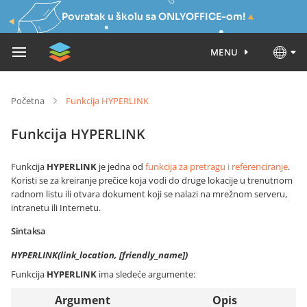
Povratak u školu sa ONLYOFFICE-om!
MENU
Početna
Funkcija HYPERLINK
Funkcija HYPERLINK
Funkcija
HYPERLINK
je jedna od
funkcija za pretragu i referenciranje
.
Koristi se za kreiranje prečice koja vodi do druge lokacije u trenutnom
radnom listu ili otvara dokument koji se nalazi na mrežnom serveru,
intranetu ili Internetu.
Sintaksa
HYPERLINK(link_location, [friendly_name])
Funkcija
HYPERLINK
ima sledeće argumente:
Argument
Opis