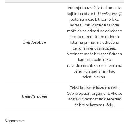
Putanja i naziv fajla dokumenta
koji treba otvoriti.
U
online verziji
,
putanja može biti samo URL
adresa.
link_location
takođe
može da se odnosi na određeno
mesto u trenutnom radnom
link_location
listu, na primer, na određenu
ćeliju ili imenovani opseg.
Vrednost može biti specificirana
kao tekstualni niz u
navodnicima ili kao referenca na
ćeliju koja sadrži link kao
tekstualni niz.
Tekst koji se prikazuje u ćeliji.
Ovo je opcioni argument. Ako se
friendly_name
izostavi, vrednost
link_location
će biti prikazana u ćeliji.
Napomene