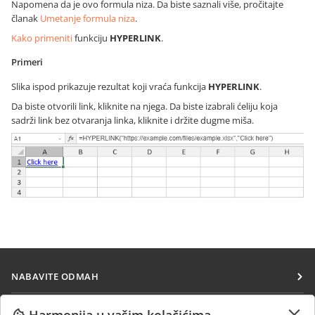
Napomena da je ovo formula niza. Da biste saznali više, pročitajte
članak
Umetanje formula niza
.
Kako primeniti
funkciju
HYPERLINK
.
Primeri
Slika ispod prikazuje rezultat koji vraća funkcija
HYPERLINK
.
Da biste otvorili link, kliknite na njega. Da biste izabrali ćeliju koja
sadrži link bez otvaranja linka, kliknite i držite dugme miša.
NABAVITE ODMAH
Docs
SARAĐUJTE