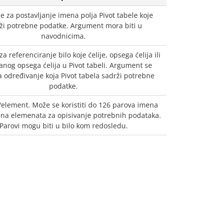
se za postavljanje imena polja Pivot tabele koje
ži potrebne podatke. Argument mora biti u
navodnicima.
za referenciranje bilo koje ćelije, opsega ćelija ili
nog opsega ćelija u Pivot tabeli. Argument se
za određivanje koja Pivot tabela sadrži potrebne
podatke.
/element. Može se koristiti do 126 parova imena
mena elemenata za opisivanje potrebnih podataka.
Parovi mogu biti u bilo kom redosledu.