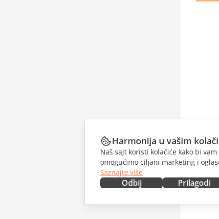
Harmonija u vašim kolač
Naš sajt koristi kolačiće kako bi v
omogućimo ciljani marketing i oglase
Saznajte više
Odbij
Prilagodi