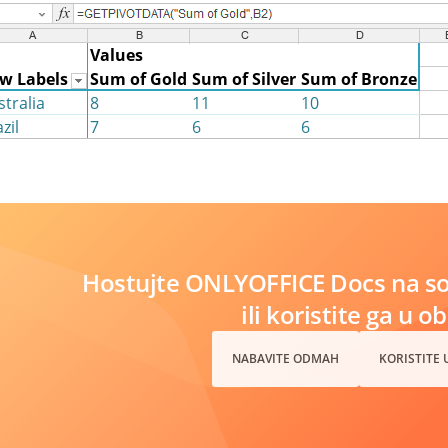
Hostujte ONLYOFFICE Docs na s
ili koristite ga u o
NABAVITE ODMAH
KORISTITE