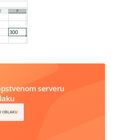
opstvenom serveru
blaku
 U OBLAKU