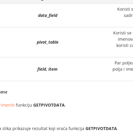
Koristi 
data_field
sadr
Koristi se 
imenova
pivot_table
koristi 
Par polje
field
,
item
polja i i
ene
rimeniti
funkciju
GETPIVOTDATA
.
i
 slika prikazuje rezultat koji vraća funkcija
GETPIVOTDATA
.