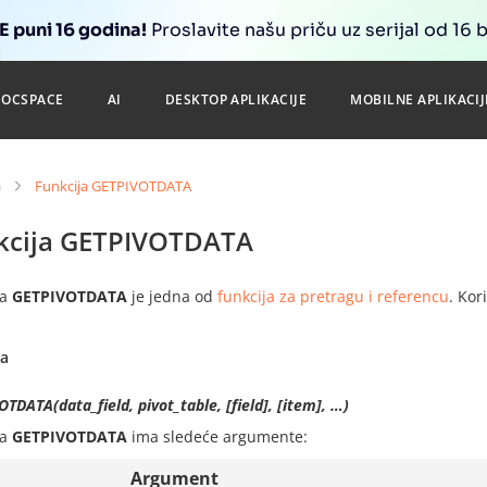
 puni 16 godina!
Proslavite našu priču uz serijal od 16 
DOCSPACE
AI
DESKTOP APLIKACIJE
MOBILNE APLIKACIJ
a
Funkcija GETPIVOTDATA
kcija GETPIVOTDATA
ja
GETPIVOTDATA
je jedna od
funkcija za pretragu i referencu
. Kor
sa
TDATA(data_field, pivot_table, [field], [item], …)
ja
GETPIVOTDATA
ima sledeće argumente:
Argument