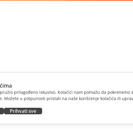
ićima
am pružio prilagođeno iskustvo. Kolačići nam pomažu da pokrenemo s
. Možete u potpunosti pristati na naše korišćenje kolačića ili uprav
Prihvati sve