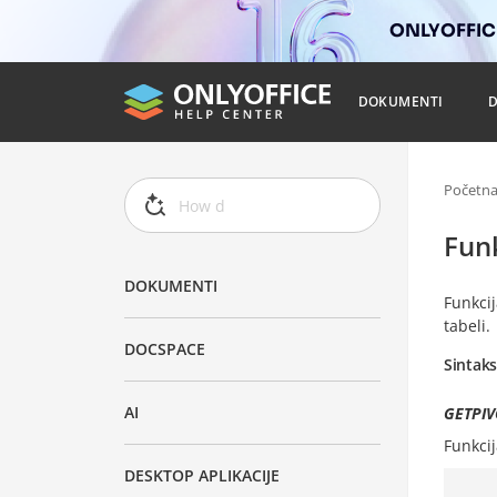
ONLYOFFICE
DOKUMENTI
Početn
Fun
DOKUMENTI
Funkci
tabeli.
DOCSPACE
Sintak
AI
GETPIVO
Funkci
DESKTOP APLIKACIJE