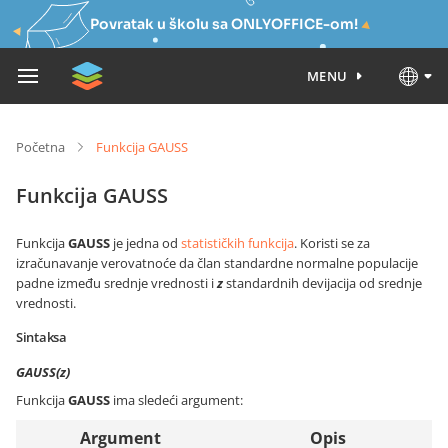
Povratak u školu sa ONLYOFFICE-om!
MENU
Početna
Funkcija GAUSS
Funkcija GAUSS
Funkcija
GAUSS
je jedna od
statističkih funkcija
. Koristi se za
izračunavanje verovatnoće da član standardne normalne populacije
padne između srednje vrednosti i
z
standardnih devijacija od srednje
vrednosti.
Sintaksa
GAUSS(z)
Funkcija
GAUSS
ima sledeći argument:
Argument
Opis