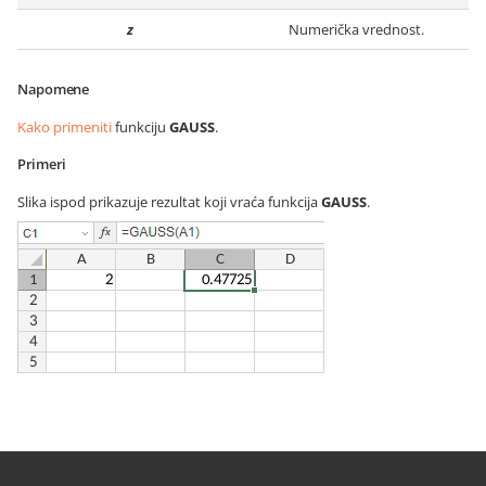
z
Numerička vrednost.
Napomene
Kako primeniti
funkciju
GAUSS
.
Primeri
Slika ispod prikazuje rezultat koji vraća funkcija
GAUSS
.