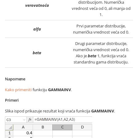
distribucijom. Numerička
verovatnoća
vrednost veća od 0, ali manja od
1.
Prvi parametar distribucije,
alfa
numerička vrednost veća od 0.
Drugi parametar distribucije,
numerička vrednost veća od 0.
beta
Ako je
beta
1, funkcija vraća
standardnu gama distribuciju.
Napomene
Kako primeniti
funkciju
GAMMAINV
.
Primeri
Slika ispod prikazuje rezultat koji vraća funkcija
GAMMAINV
.