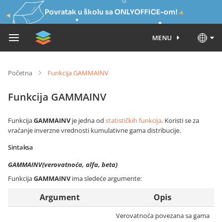
Povratak u školu sa ONLYOFFICE-om!
MENU
Početna
Funkcija GAMMAINV
Funkcija GAMMAINV
Funkcija
GAMMAINV
je jedna od
statističkih funkcija
. Koristi se za
vraćanje inverzne vrednosti kumulativne gama distribucije.
Sintaksa
GAMMAINV(verovatnoća, alfa, beta)
Funkcija
GAMMAINV
ima sledeće argumente:
Argument
Opis
Verovatnoća povezana sa gama