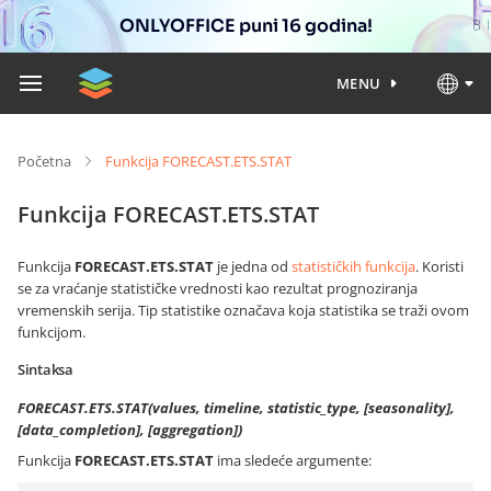
ONLYOFFICE puni 16 godina!
MENU
Početna
Funkcija FORECAST.ETS.STAT
Funkcija FORECAST.ETS.STAT
Funkcija
FORECAST.ETS.STAT
je jedna od
statističkih funkcija
. Koristi
se za vraćanje statističke vrednosti kao rezultat prognoziranja
vremenskih serija. Tip statistike označava koja statistika se traži ovom
funkcijom.
Sintaksa
FORECAST.ETS.STAT(values, timeline, statistic_type, [seasonality],
[data_completion], [aggregation])
Funkcija
FORECAST.ETS.STAT
ima sledeće argumente: