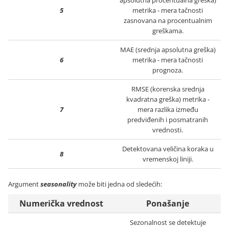
apsolutna procentualna greška)
5
metrika - mera tačnosti
zasnovana na procentualnim
greškama.
MAE (srednja apsolutna greška)
6
metrika - mera tačnosti
prognoza.
RMSE (korenska srednja
kvadratna greška) metrika -
7
mera razlika između
predviđenih i posmatranih
vrednosti.
Detektovana veličina koraka u
8
vremenskoj liniji.
Argument
seasonality
može biti jedna od sledećih:
Numerička vrednost
Ponašanje
Sezonalnost se detektuje