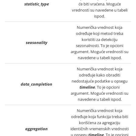
statistic_type
će biti vraćena. Moguće
vrednosti su navedene u tabeli
ispod.
Numerička vrednost koja
određuje koji metod treba
koristiti za detekciju
seasonality
sezonalnosti. To je opcioni
argument. Moguće vrednosti su
navedene u tabeli ispod.
Numerička vrednost koja
određuje kako obraditi
nedostajuće podatke u opsegu
data_completion
timeline
. To je opcioni
argument. Moguće vrednosti su
navedene u tabeli ispod.
Numerička vrednost koja
određuje koja funkcija treba biti
korišćena za agregaciju
aggregation
identičnih vremenskih vrednosti
u opsegu
timeline
. To je opcioni