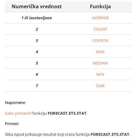
Numerička vrednost
Funkcija
1 ili izostavljeno
AVERAGE
2
COUNT
3
COUNTA
4
MAX
5
MEDIAN
6
MIN
7
SUM
Napomene
Kako primeniti
funkciju
FORECAST.ETS.STAT
.
Primeri
Slika ispod prikazuje rezultat koji vraća funkcija
FORECAST.ETS.STAT
.