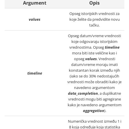
Argument
Opis
Opseg istorijskih vrednosti za
values
koje želite da predvidite novu
tačku.
Opseg datum/vreme vrednosti
koje odgovaraju istorijskim
vrednostima. Opseg
timeline
mora biti iste veličine kao i
opseg
values
. Vrednosti
datum/vreme moraju imati
konstantan korak između njih
timeline
(iako se do 30% nedostajućih
vrednosti može obraditi kako je
navedeno argumentom
data_completion
, a duplikatne
vrednosti mogu biti agregirane
kako je navedeno argumentom
aggregation
).
Numerička vrednost između 1 i
8 koja određuje koja statistika