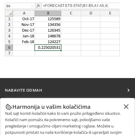
NABAVITE ODMAH
Docs
SARAĐUJTE
Harmonija u vašim kolačićima
DocSpace
Naš sajt koristi kolačiće kako bi vam pružio prilagođeno iskustvo.
Za doprinosioce
PRIMAJTE VESTI
Kolačići nam pomažu da pokrenemo sajt, poboljšamo vaše
Workspace
Za prevodioce
pregledanje i omogućimo ciljani marketing i oglase. Možete u
Blog
Konektori
potpunosti pristati na naše korišćenje kolačića ili upravljati svojim
DOBIJTE POMOĆ
Za influensere