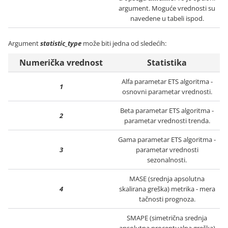
argument. Moguće vrednosti su
navedene u tabeli ispod.
Argument
statistic_type
može biti jedna od sledećih:
Numerička vrednost
Statistika
Alfa parametar ETS algoritma -
1
osnovni parametar vrednosti.
Beta parametar ETS algoritma -
2
parametar vrednosti trenda.
Gama parametar ETS algoritma -
3
parametar vrednosti
sezonalnosti.
MASE (srednja apsolutna
4
skalirana greška) metrika - mera
tačnosti prognoza.
SMAPE (simetrična srednja