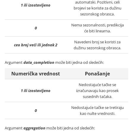
automatski. Pozitivni, celi
1 ili izostavljeno
brojevi se koriste za dužinu
sezonskog obrasca.
Nema sezonalnosti, predikcija
0
će biti linearna.
Navedeni broj se koristi za
ceo broj veći ili jednak 2
dužinu sezonskog obrasca.
Argument
data_completion
može biti jedna od sledećih:
Numerička vrednost
Ponašanje
Nedostajuće tačke se
1 ili izostavljeno
izračunavaju kao prosek
susednih tačaka.
Nedostajuće tačke se tretiraju
0
kao nulte vrednosti.
Argument
aggregation
može biti jedna od sledećih: