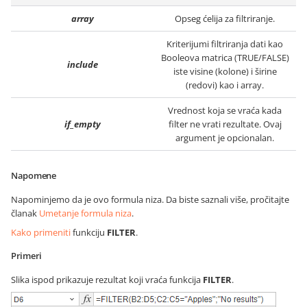
array
Opseg ćelija za filtriranje.
Kriterijumi filtriranja dati kao
Booleova matrica (TRUE/FALSE)
include
iste visine (kolone) i širine
(redovi) kao i array.
Vrednost koja se vraća kada
if_empty
filter ne vrati rezultate. Ovaj
argument je opcionalan.
Napomene
Napominjemo da je ovo formula niza. Da biste saznali više, pročitajte
članak
Umetanje formula niza
.
Kako primeniti
funkciju
FILTER
.
Primeri
Slika ispod prikazuje rezultat koji vraća funkcija
FILTER
.