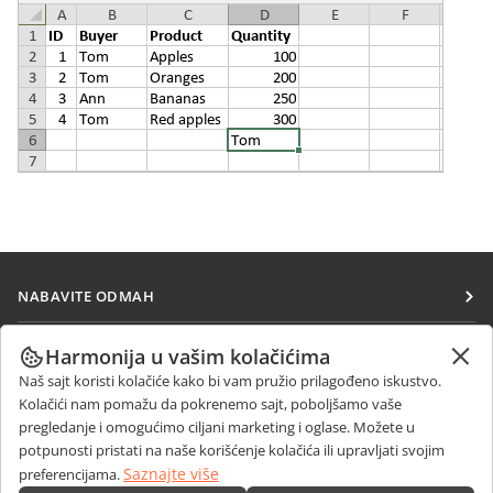
NABAVITE ODMAH
Docs
SARAĐUJTE
Harmonija u vašim kolačićima
DocSpace
Naš sajt koristi kolačiće kako bi vam pružio prilagođeno iskustvo.
Za doprinosioce
PRIMAJTE VESTI
Kolačići nam pomažu da pokrenemo sajt, poboljšamo vaše
Workspace
Za prevodioce
pregledanje i omogućimo ciljani marketing i oglase. Možete u
Blog
Konektori
potpunosti pristati na naše korišćenje kolačića ili upravljati svojim
DOBIJTE POMOĆ
Za influensere
Saznajte više
preferencijama.
Desktop aplikacije
Forum