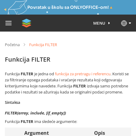
Povratak u školu sa ONLYOFFICE-om!
MENU
Početna
Funkcija FILTER
Funkcija FILTER
Funkcija
FILTER
je jedna od
funkcija za pretragu i referencu
. Koristi se
za filtriranje opsega podataka i vraćanje rezultata koji odgovaraju
kriterijumima koje navedete. Funkcija
FILTER
izdvaja samo potrebne
podatke i rezultati se ažuriraju kada se originalni podaci promene.
Sintaksa
FILTER(array, include, [if_empty])
Funkcija
FILTER
ima sledeće argumente:
Argument
Opis