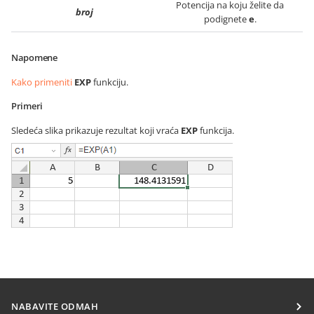
Potencija na koju želite da
broj
podignete
e
.
Napomene
Kako primeniti
EXP
funkciju.
Primeri
Sledeća slika prikazuje rezultat koji vraća
EXP
funkcija.
NABAVITE ODMAH