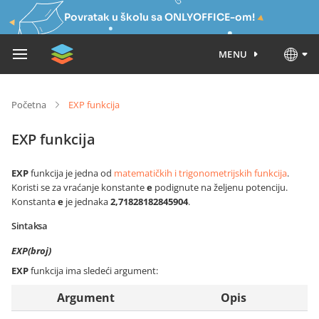
Povratak u školu sa ONLYOFFICE-om!
MENU
Početna
EXP funkcija
EXP funkcija
EXP
funkcija je jedna od
matematičkih i trigonometrijskih funkcija
.
Koristi se za vraćanje konstante
e
podignute na željenu potenciju.
Konstanta
e
je jednaka
2,71828182845904
.
Sintaksa
EXP(broj)
EXP
funkcija ima sledeći argument:
Argument
Opis