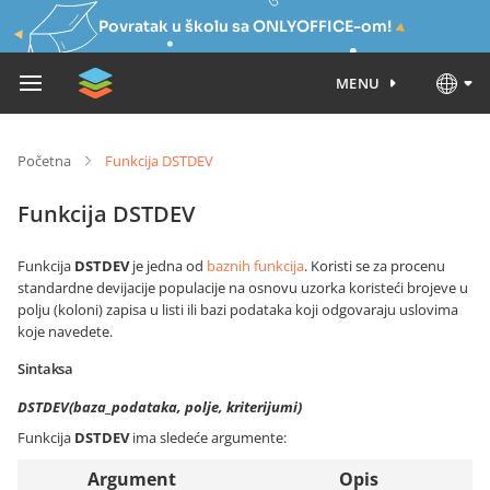
Povratak u školu sa ONLYOFFICE-om!
MENU
Početna
Funkcija DSTDEV
Funkcija DSTDEV
Funkcija
DSTDEV
je jedna od
baznih funkcija
. Koristi se za procenu
standardne devijacije populacije na osnovu uzorka koristeći brojeve u
polju (koloni) zapisa u listi ili bazi podataka koji odgovaraju uslovima
koje navedete.
Sintaksa
DSTDEV(baza_podataka, polje, kriterijumi)
Funkcija
DSTDEV
ima sledeće argumente:
Argument
Opis