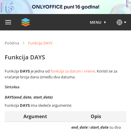
ONLYOFFICE puni 16 godina!
MENU
Početna
Funkcija DAYS
Funkcija DAYS
Funkcija
DAYS
je jedna od
funkcija za datum i vreme
. Koristi se za
vraćanje broja dana između dva datuma.
Sintaksa
DAYS(end_date, start_date)
Funkcija
DAYS
ima sledeće argumente:
Argument
Opis
end_date
i
start_date
su dva