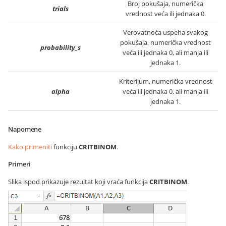
Broj pokušaja, numerička
trials
vrednost veća ili jednaka 0.
Verovatnoća uspeha svakog
pokušaja, numerička vrednost
probability_s
veća ili jednaka 0, ali manja ili
jednaka 1.
Kriterijum, numerička vrednost
alpha
veća ili jednaka 0, ali manja ili
jednaka 1.
Napomene
Kako primeniti
funkciju
CRITBINOM
.
Primeri
Slika ispod prikazuje rezultat koji vraća funkcija
CRITBINOM
.