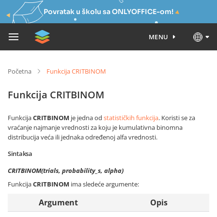
Povratak u školu sa ONLYOFFICE-om!
MENU
Početna
Funkcija CRITBINOM
Funkcija CRITBINOM
Funkcija
CRITBINOM
je jedna od
statističkih funkcija
. Koristi se za
vraćanje najmanje vrednosti za koju je kumulativna binomna
distribucija veća ili jednaka određenoj alfa vrednosti.
Sintaksa
CRITBINOM(trials, probability_s, alpha)
Funkcija
CRITBINOM
ima sledeće argumente:
Argument
Opis