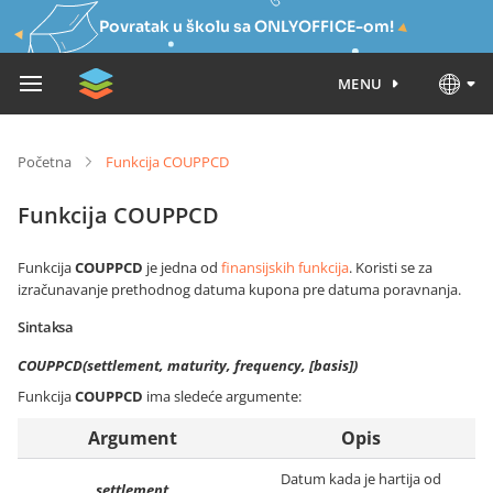
Povratak u školu sa ONLYOFFICE-om!
MENU
Početna
Funkcija COUPPCD
Funkcija COUPPCD
Funkcija
COUPPCD
je jedna od
finansijskih funkcija
. Koristi se za
izračunavanje prethodnog datuma kupona pre datuma poravnanja.
Sintaksa
COUPPCD(settlement, maturity, frequency, [basis])
Funkcija
COUPPCD
ima sledeće argumente:
Argument
Opis
Datum kada je hartija od
settlement