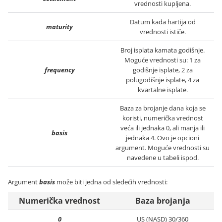
vrednosti kupljena.
Datum kada hartija od
maturity
vrednosti ističe.
Broj isplata kamata godišnje.
Moguće vrednosti su: 1 za
frequency
godišnje isplate, 2 za
polugodišnje isplate, 4 za
kvartalne isplate.
Baza za brojanje dana koja se
koristi, numerička vrednost
veća ili jednaka 0, ali manja ili
basis
jednaka 4. Ovo je opcioni
argument. Moguće vrednosti su
navedene u tabeli ispod.
Argument
basis
može biti jedna od sledećih vrednosti:
Numerička vrednost
Baza brojanja
0
US (NASD) 30/360