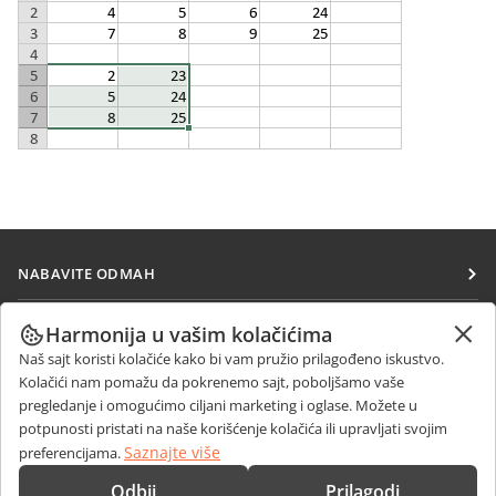
NABAVITE ODMAH
Docs
SARAĐUJTE
Harmonija u vašim kolačićima
DocSpace
Naš sajt koristi kolačiće kako bi vam pružio prilagođeno iskustvo.
Za doprinosioce
PRIMAJTE VESTI
Kolačići nam pomažu da pokrenemo sajt, poboljšamo vaše
Workspace
Za prevodioce
pregledanje i omogućimo ciljani marketing i oglase. Možete u
Blog
Konektori
potpunosti pristati na naše korišćenje kolačića ili upravljati svojim
DOBIJTE POMOĆ
Za influensere
Saznajte više
preferencijama.
Desktop aplikacije
Forum
Slobodna radna mesta
KONTAKTIRAJTE NAS
Odbij
Prilagodi