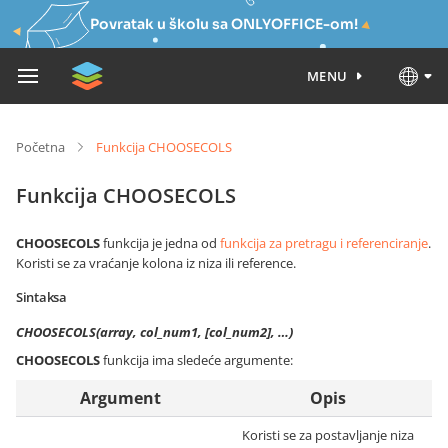
Povratak u školu sa ONLYOFFICE-om!
MENU
Početna
Funkcija CHOOSECOLS
Funkcija CHOOSECOLS
CHOOSECOLS
funkcija je jedna od
funkcija za pretragu i referenciranje
.
Koristi se za vraćanje kolona iz niza ili reference.
Sintaksa
CHOOSECOLS(array, col_num1, [col_num2], …)
CHOOSECOLS
funkcija ima sledeće argumente:
Argument
Opis
Koristi se za postavljanje niza