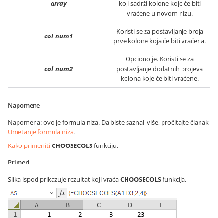
array
koji sadrži kolone koje će biti
vraćene u novom nizu.
Koristi se za postavljanje broja
col_num1
prve kolone koja će biti vraćena.
Opciono je. Koristi se za
col_num2
postavljanje dodatnih brojeva
kolona koje će biti vraćene.
Napomene
Napomena: ovo je formula niza. Da biste saznali više, pročitajte članak
Umetanje formula niza
.
Kako primeniti
CHOOSECOLS
funkciju.
Primeri
Slika ispod prikazuje rezultat koji vraća
CHOOSECOLS
funkcija.