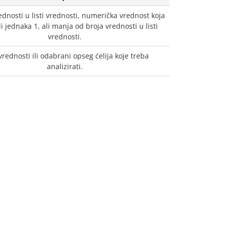
rednosti u listi vrednosti, numerička vrednost koja
li jednaka 1, ali manja od broja vrednosti u listi
vrednosti.
vrednosti ili odabrani opseg ćelija koje treba
analizirati.