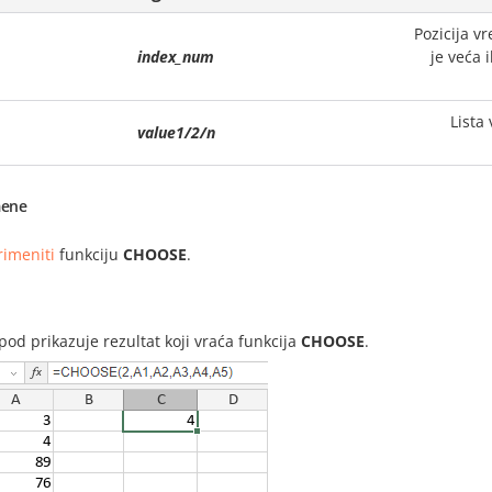
Pozicija v
index_num
je veća i
Lista 
value1/2/n
ene
rimeniti
funkciju
CHOOSE
.
i
spod prikazuje rezultat koji vraća funkcija
CHOOSE
.