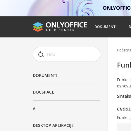
ONLYOFFICE
DOKUMENTI
Početn
Fun
DOKUMENTI
Funkci
osnovu 
DOCSPACE
Sintak
AI
CHOOSE(
Funkci
DESKTOP APLIKACIJE