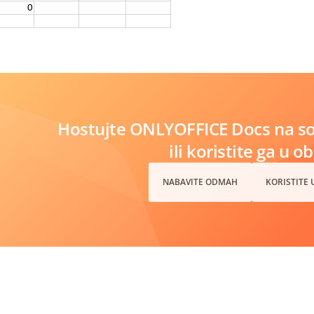
Hostujte ONLYOFFICE Docs na s
ili koristite ga u o
NABAVITE ODMAH
KORISTITE