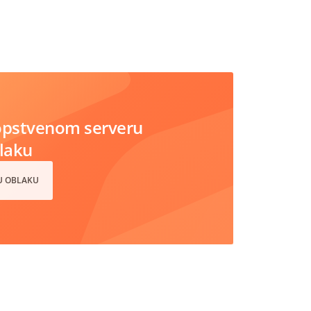
opstvenom serveru
blaku
 U OBLAKU