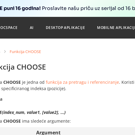
 puni 16 godina!
Proslavite našu priču uz serijal od 16 
DOCSPACE
AI
DESKTOP APLIKACIJE
MOBILNE APLIKACIJ
a
Funkcija CHOOSE
kcija CHOOSE
ja
CHOOSE
je jedna od
funkcija za pretragu i referenciranje
. Korist
specificiranog indeksa (pozicije).
sa
index_num, value1, [value2], ...)
ja
CHOOSE
ima sledeće argumente:
Argument