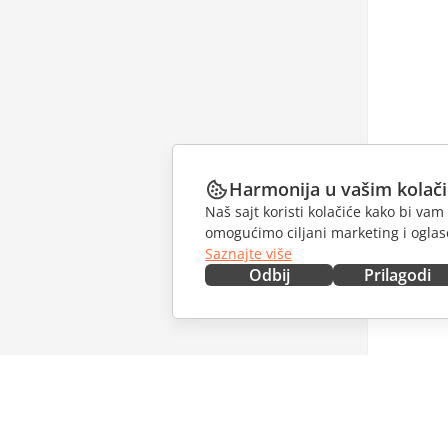
Harmonija u vašim kolač
Naš sajt koristi kolačiće kako bi v
omogućimo ciljani marketing i oglase
Saznajte više
Odbij
Prilagodi
NABAVITE ODMAH
SARAĐU