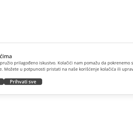
ićima
am pružio prilagođeno iskustvo. Kolačići nam pomažu da pokrenemo s
. Možete u potpunosti pristati na naše korišćenje kolačića ili uprav
Prihvati sve
JTE
DOBIJTE POMOĆ