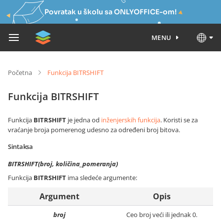
Povratak u školu sa ONLYOFFICE-om!
MENU
Početna
Funkcija BITRSHIFT
Funkcija BITRSHIFT
Funkcija
BITRSHIFT
je jedna od
inženjerskih funkcija
. Koristi se za
vraćanje broja pomerenog udesno za određeni broj bitova.
Sintaksa
BITRSHIFT(broj, količina_pomeranja)
Funkcija
BITRSHIFT
ima sledeće argumente:
Argument
Opis
broj
Ceo broj veći ili jednak 0.