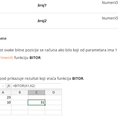
Numeričk
broj1
Numeričk
broj2
ene
t svake bitne pozicije se računa ako bilo koji od parametara ima 1 n
rimeniti
funkciju
BITOR
.
i
spod prikazuje rezultat koji vraća funkcija
BITOR
.