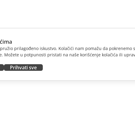
ićima
am pružio prilagođeno iskustvo. Kolačići nam pomažu da pokrenemo s
. Možete u potpunosti pristati na naše korišćenje kolačića ili uprav
Prihvati sve
JTE
DOBIJTE POMOĆ
nosioce
Forum
dioce
Kursevi obuke