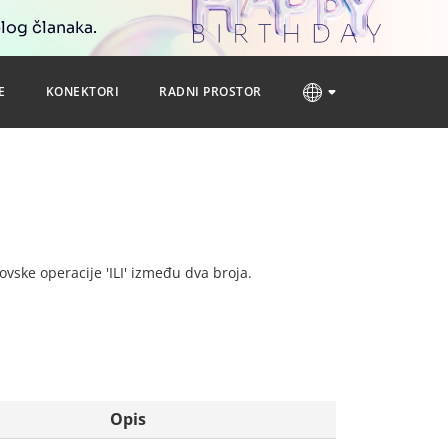
blog članaka.
E
KONEKTORI
RADNI PROSTOR
tovske operacije 'ILI' između dva broja.
Opis