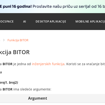
 puni 16 godina!
Proslavite našu priču uz serijal od 16 
DOCSPACE
AI
DESKTOP APLIKACIJE
MOBILNE APLIKACIJ
a
Funkcija BITOR
kcija BITOR
ja
BITOR
je jedna od
inženjerskih funkcija
. Koristi se za vraćanje bi
sa
roj1, broj2)
ja
BITOR
ima sledeće argumente:
Argument