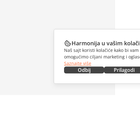
Harmonija u vašim kolač
Naš sajt koristi kolačiće kako bi v
omogućimo ciljani marketing i oglase
Saznajte više
Odbij
Prilagodi
NABAVITE ODMAH
SARAĐU
Docs
Za dopri
DocSpace
Za prevo