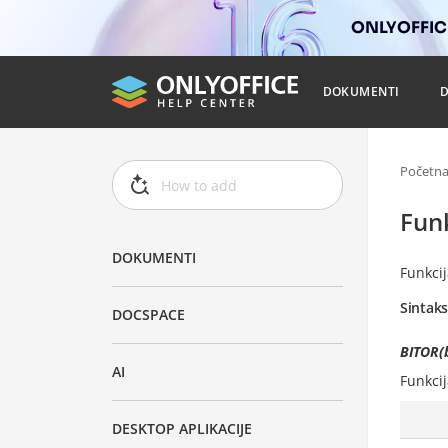
ONLYOFFICE
DOKUMENTI
Početn
Fun
DOKUMENTI
Funkci
Sintak
DOCSPACE
BITOR(b
AI
Funkci
DESKTOP APLIKACIJE