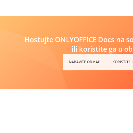
Hostujte ONLYOFFICE Docs na s
ili koristite ga u o
NABAVITE ODMAH
KORISTITE