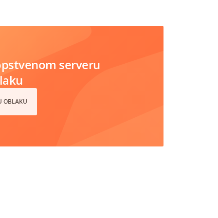
opstvenom serveru
blaku
 U OBLAKU