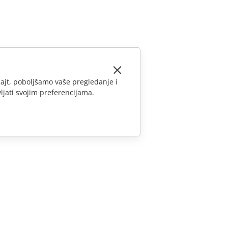
ajt, poboljšamo vaše pregledanje i
ljati svojim preferencijama.
KONTAKTIRAJTE NAS
Pitanja o prodaji
sales@onlyoffice.com
Upiti partnera
partners@onlyoffice.com