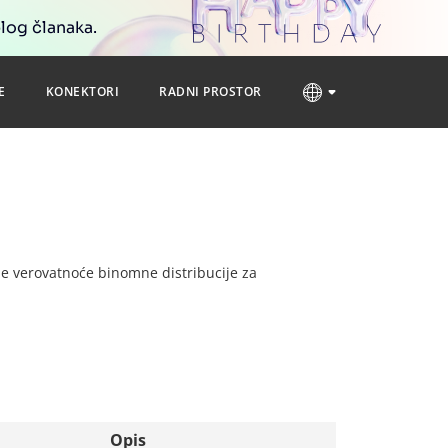
blog članaka.
E
KONEKTORI
RADNI PROSTOR
nje verovatnoće binomne distribucije za
Opis