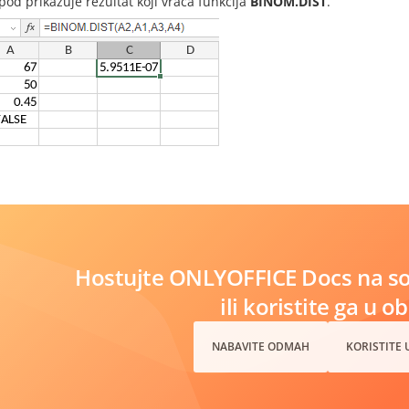
spod prikazuje rezultat koji vraća funkcija
BINOM.DIST
.
Hostujte ONLYOFFICE Docs na s
ili koristite ga u o
NABAVITE ODMAH
KORISTITE