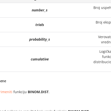
Broj uspeh
number_s
Broj eks
trials
Verovat
probability_s
vredno
Logička
funkc
cumulative
distribuci
ene
rimeniti
funkciju
BINOM.DIST
.
i