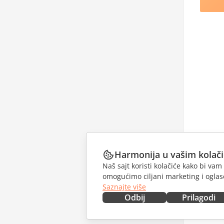
Harmonija u vašim kolač
Naš sajt koristi kolačiće kako bi v
omogućimo ciljani marketing i oglase
Saznajte više
Odbij
Prilagodi