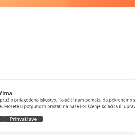
ićima
am pružio prilagođeno iskustvo. Kolačići nam pomažu da pokrenemo s
. Možete u potpunosti pristati na naše korišćenje kolačića ili uprav
Prihvati sve