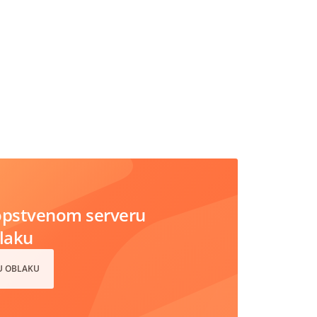
opstvenom serveru
blaku
 U OBLAKU