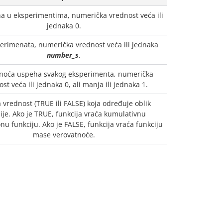
a u eksperimentima, numerička vrednost veća ili
jednaka 0.
perimenata, numerička vrednost veća ili jednaka
number_s
.
noća uspeha svakog eksperimenta, numerička
st veća ili jednaka 0, ali manja ili jednaka 1.
 vrednost (TRUE ili FALSE) koja određuje oblik
ije. Ako je TRUE, funkcija vraća kumulativnu
onu funkciju. Ako je FALSE, funkcija vraća funkciju
mase verovatnoće.