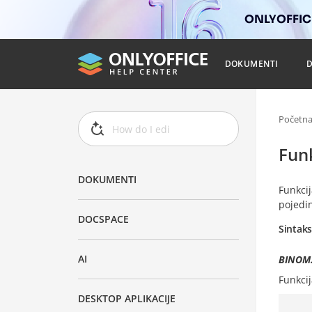
ONLYOFFICE
DOKUMENTI
Početn
Fun
DOKUMENTI
Funkci
pojedin
DOCSPACE
Sintak
AI
BINOM.D
Funkci
DESKTOP APLIKACIJE