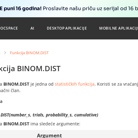
 puni 16 godina!
Proslavite našu priču uz serijal od 16 
DOCSPACE
AI
DESKTOP APLIKACIJE
MOBILNE APLIKACIJ
a
Funkcija BINOM.DIST
kcija BINOM.DIST
ja
BINOM.DIST
je jedna od
statističkih funkcija
. Koristi se za vraća
ačni član.
sa
IST(number_s, trials, probability_s, cumulative)
ja
BINOM.DIST
ima sledeće argumente:
Argument