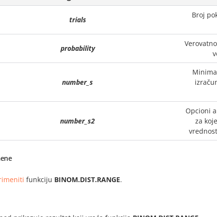
Broj po
trials
Verovatno
probability
v
Minimal
number_s
izraču
Opcioni 
number_s2
za koj
vrednos
ene
rimeniti
funkciju
BINOM.DIST.RANGE
.
i