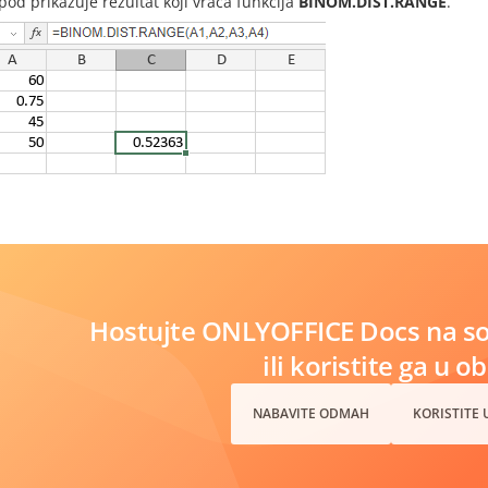
spod prikazuje rezultat koji vraća funkcija
BINOM.DIST.RANGE
.
Hostujte ONLYOFFICE Docs na s
ili koristite ga u o
NABAVITE ODMAH
KORISTITE