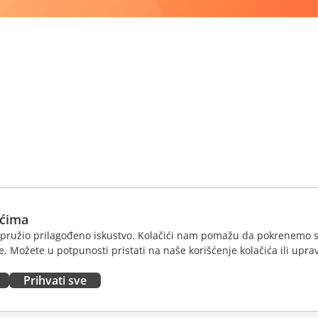
ićima
am pružio prilagođeno iskustvo. Kolačići nam pomažu da pokrenemo s
. Možete u potpunosti pristati na naše korišćenje kolačića ili uprav
Prihvati sve