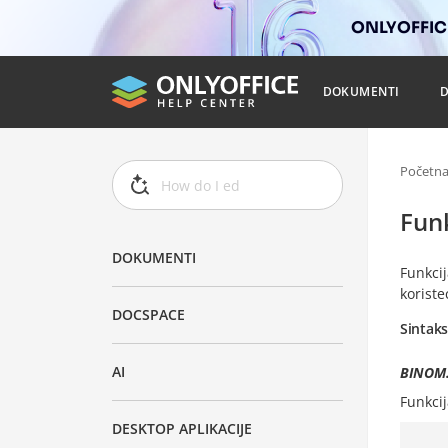
ONLYOFFICE
DOKUMENTI
Početn
Fun
DOKUMENTI
Funkci
koriste
DOCSPACE
Sintak
AI
BINOM.
Funkci
DESKTOP APLIKACIJE