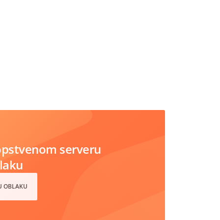
opstvenom serveru
blaku
 U OBLAKU