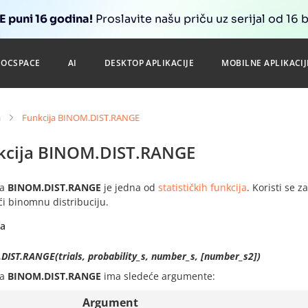
 puni 16 godina!
Proslavite našu priču uz serijal od 16 
DOCSPACE
AI
DESKTOP APLIKACIJE
MOBILNE APLIKACIJ
a
Funkcija BINOM.DIST.RANGE
kcija BINOM.DIST.RANGE
ja
BINOM.DIST.RANGE
je jedna od
statističkih funkcija
. Koristi se 
ći binomnu distribuciju.
sa
DIST.RANGE(trials, probability_s, number_s, [number_s2])
ja
BINOM.DIST.RANGE
ima sledeće argumente:
Argument