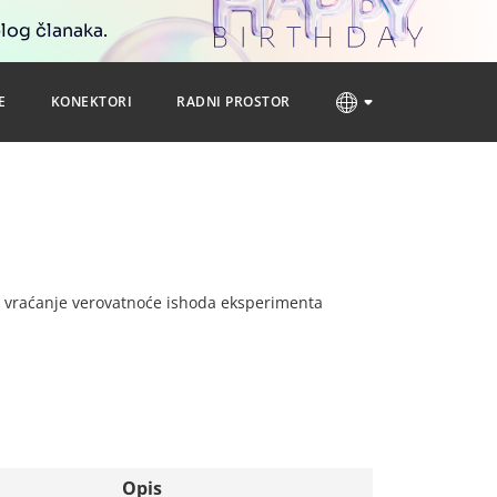
blog članaka.
E
KONEKTORI
RADNI PROSTOR
za vraćanje verovatnoće ishoda eksperimenta
Opis