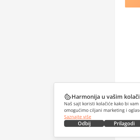
Harmonija u vašim kolač
Naš sajt koristi kolačiće kako bi v
omogućimo ciljani marketing i oglase
Saznajte više
Odbij
Prilagodi