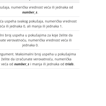
kušaja, numerička vrednost veća ili jednaka od
number_s
.
ća uspeha svakog pokušaja, numerička vrednost
eća ili jednaka 0, ali manja ili jednaka 1.
ni broj uspeha u pokušajima za koje želite da
nate verovatnoću, numerička vrednost veća ili
jednaka 0.
argument. Maksimalni broj uspeha u pokušajima
e želite da izračunate verovatnoću, numerička
t veća od
number_s
i manja ili jednaka od
trials
.