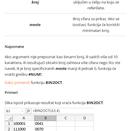
broj
uključen u ćeliju na koju se
referišete.
Broj cifara za prikaz. Ako se
mesta
izostavi, funkcija će koristiti
minimalan broj.
Napomene
Ako argument nije prepoznat kao binarni broj, ili sadrži više od 10
karaktera, ili rezultujući oktalni broj zahteva više cifara nego što ste
naveli, ili je broj specificiranih
mesta
manji ili jednak 0, funkcija će
vratiti grešku
#NUM!
.
Kako primeniti
funkciju
BIN2OCT
.
Primeri
Slika ispod prikazuje rezultat koji vraća funkcija
BIN2OCT
.