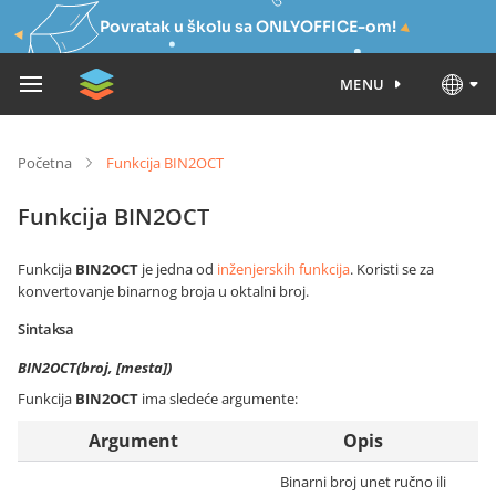
Povratak u školu sa ONLYOFFICE-om!
MENU
Početna
Funkcija BIN2OCT
Funkcija BIN2OCT
Funkcija
BIN2OCT
je jedna od
inženjerskih funkcija
. Koristi se za
konvertovanje binarnog broja u oktalni broj.
Sintaksa
BIN2OCT(broj, [mesta])
Funkcija
BIN2OCT
ima sledeće argumente:
Argument
Opis
Binarni broj unet ručno ili