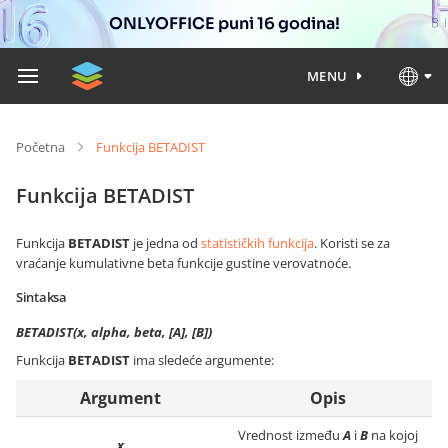
ONLYOFFICE puni 16 godina!
MENU
Početna
Funkcija BETADIST
Funkcija BETADIST
Funkcija
BETADIST
je jedna od
statističkih funkcija
. Koristi se za
vraćanje kumulativne beta funkcije gustine verovatnoće.
Sintaksa
BETADIST(x, alpha, beta, [A], [B])
Funkcija
BETADIST
ima sledeće argumente:
Argument
Opis
Vrednost između
A
i
B
na kojoj
x