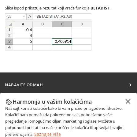
Slika ispod prikazuje rezultat koji vraća funkcija
BETADIST
.
NABAVITE ODMAH
Docs
SARAĐUJTE
Harmonija u vašim kolačićima
DocSpace
Naš sajt koristi kolačiće kako bi vam pružio prilagođeno iskustvo.
Za doprinosioce
PRIMAJTE VESTI
Kolačići nam pomažu da pokrenemo sajt, poboljšamo vaše
Workspace
Za prevodioce
pregledanje i omogućimo ciljani marketing i oglase. Možete u
Blog
Konektori
potpunosti pristati na naše korišćenje kolačića ili upravljati svojim
DOBIJTE POMOĆ
Za influensere
Saznajte više
preferencijama.
Desktop aplikacije