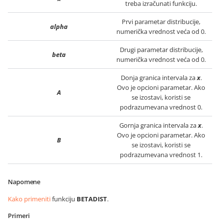
treba izračunati funkciju.
Prvi parametar distribucije,
alpha
numerička vrednost veća od 0.
Drugi parametar distribucije,
beta
numerička vrednost veća od 0.
Donja granica intervala za
x
.
Ovo je opcioni parametar. Ako
A
se izostavi, koristi se
podrazumevana vrednost 0.
Gornja granica intervala za
x
.
Ovo je opcioni parametar. Ako
B
se izostavi, koristi se
podrazumevana vrednost 1.
Napomene
Kako primeniti
funkciju
BETADIST
.
Primeri