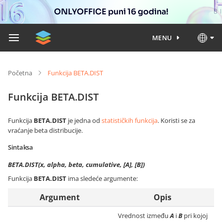
ONLYOFFICE puni 16 godina!
MENU
Početna
Funkcija BETA.DIST
Funkcija BETA.DIST
Funkcija
BETA.DIST
je jedna od
statističkih funkcija
. Koristi se za
vraćanje beta distribucije.
Sintaksa
BETA.DIST(x, alpha, beta, cumulative, [A], [B])
Funkcija
BETA.DIST
ima sledeće argumente:
Argument
Opis
Vrednost između
A
i
B
pri kojoj