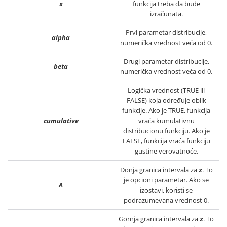
x
funkcija treba da bude
izračunata.
Prvi parametar distribucije,
alpha
numerička vrednost veća od 0.
Drugi parametar distribucije,
beta
numerička vrednost veća od 0.
Logička vrednost (TRUE ili
FALSE) koja određuje oblik
funkcije. Ako je TRUE, funkcija
cumulative
vraća kumulativnu
distribucionu funkciju. Ako je
FALSE, funkcija vraća funkciju
gustine verovatnoće.
Donja granica intervala za
x
. To
je opcioni parametar. Ako se
A
izostavi, koristi se
podrazumevana vrednost 0.
Gornja granica intervala za
x
. To