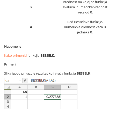
Vrednost na kojoj se funkcija
x
evaluira, numerička vrednost
veća od 0.
Red Besselove funkcije,
n
numerička vrednost veća ili
jednaka 0.
Napomene
Kako primeniti
funkciju
BESSELK
.
Primeri
Slika ispod prikazuje rezultat koji vraća funkcija
BESSELK
.