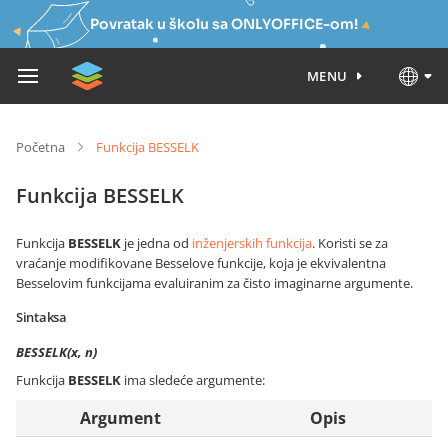
Povratak u školu sa ONLYOFFICE-om!
MENU
Početna
Funkcija BESSELK
Funkcija BESSELK
Funkcija
BESSELK
je jedna od
inženjerskih funkcija
. Koristi se za
vraćanje modifikovane Besselove funkcije, koja je ekvivalentna
Besselovim funkcijama evaluiranim za čisto imaginarne argumente.
Sintaksa
BESSELK(x, n)
Funkcija
BESSELK
ima sledeće argumente:
Argument
Opis