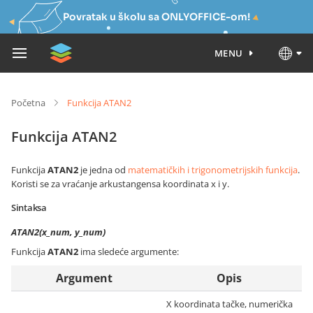
Povratak u školu sa ONLYOFFICE-om!
MENU
Početna
Funkcija ATAN2
Funkcija ATAN2
Funkcija
ATAN2
je jedna od
matematičkih i trigonometrijskih funkcija
.
Koristi se za vraćanje arkustangensa koordinata x i y.
Sintaksa
ATAN2(x_num, y_num)
Funkcija
ATAN2
ima sledeće argumente:
Argument
Opis
X koordinata tačke, numerička