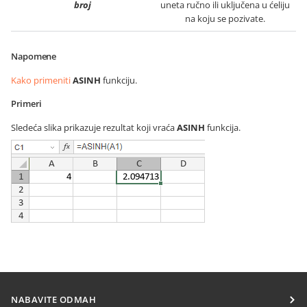
broj
uneta ručno ili uključena u ćeliju
na koju se pozivate.
Napomene
Kako primeniti
ASINH
funkciju.
Primeri
Sledeća slika prikazuje rezultat koji vraća
ASINH
funkcija.
NABAVITE ODMAH