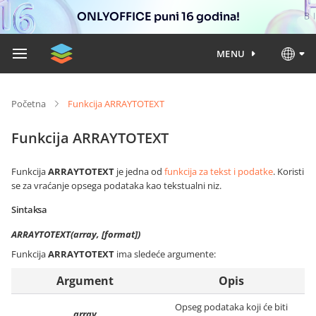
ONLYOFFICE puni 16 godina!
MENU
Početna
Funkcija ARRAYTOTEXT
Funkcija ARRAYTOTEXT
Funkcija
ARRAYTOTEXT
je jedna od
funkcija za tekst i podatke
. Koristi
se za vraćanje opsega podataka kao tekstualni niz.
Sintaksa
ARRAYTOTEXT(array, [format])
Funkcija
ARRAYTOTEXT
ima sledeće argumente:
Argument
Opis
Opseg podataka koji će biti
array