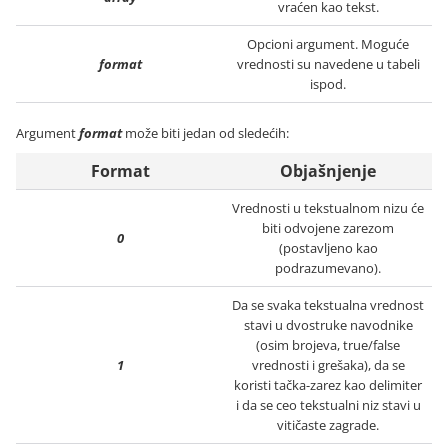
vraćen kao tekst.
Opcioni argument. Moguće
format
vrednosti su navedene u tabeli
ispod.
Argument
format
može biti jedan od sledećih:
Format
Objašnjenje
Vrednosti u tekstualnom nizu će
biti odvojene zarezom
0
(postavljeno kao
podrazumevano).
Da se svaka tekstualna vrednost
stavi u dvostruke navodnike
(osim brojeva, true/false
1
vrednosti i grešaka), da se
koristi tačka-zarez kao delimiter
i da se ceo tekstualni niz stavi u
vitičaste zagrade.