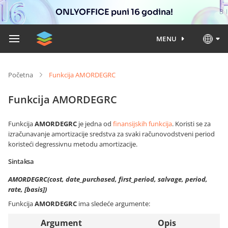
ONLYOFFICE puni 16 godina!
MENU
Početna
Funkcija AMORDEGRC
Funkcija AMORDEGRC
Funkcija
AMORDEGRC
je jedna od
finansijskih funkcija
. Koristi se za
izračunavanje amortizacije sredstva za svaki računovodstveni period
koristeći degressivnu metodu amortizacije.
Sintaksa
AMORDEGRC(cost, date_purchased, first_period, salvage, period,
rate, [basis])
Funkcija
AMORDEGRC
ima sledeće argumente:
Argument
Opis