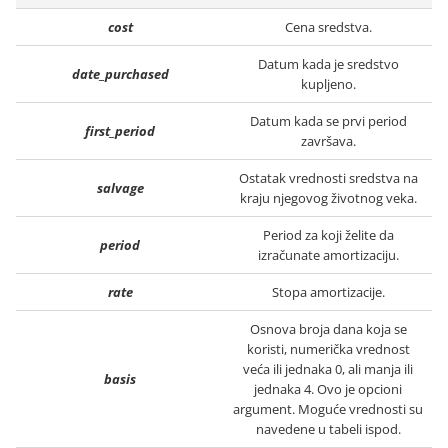
cost
Cena sredstva.
Datum kada je sredstvo
date_purchased
kupljeno.
Datum kada se prvi period
first_period
završava.
Ostatak vrednosti sredstva na
salvage
kraju njegovog životnog veka.
Period za koji želite da
period
izračunate amortizaciju.
rate
Stopa amortizacije.
Osnova broja dana koja se
koristi, numerička vrednost
veća ili jednaka 0, ali manja ili
basis
jednaka 4. Ovo je opcioni
argument. Moguće vrednosti su
navedene u tabeli ispod.