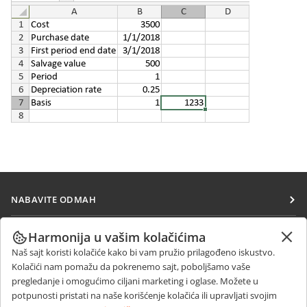
NABAVITE ODMAH
Docs
SARAĐUJTE
Harmonija u vašim kolačićima
DocSpace
Naš sajt koristi kolačiće kako bi vam pružio prilagođeno iskustvo.
Za doprinosioce
PRIMAJTE VESTI
Kolačići nam pomažu da pokrenemo sajt, poboljšamo vaše
Workspace
Za prevodioce
pregledanje i omogućimo ciljani marketing i oglase. Možete u
Blog
Konektori
potpunosti pristati na naše korišćenje kolačića ili upravljati svojim
DOBIJTE POMOĆ
Za influensere