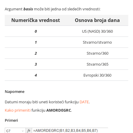
Argument
basis
može biti jedna od sledećih vrednosti:
Numerička vrednost
Osnova broja dana
0
US (NASD) 30/360
1
Stvarno/stvarno
2
Stvarno/360
3
Stvarno/365
4
Evropski 30/360
Napomene
Datumi moraju biti uneti koristeći funkciju
DATE
.
Kako primeniti
funkciju
AMORDEGRC
.
Primeri