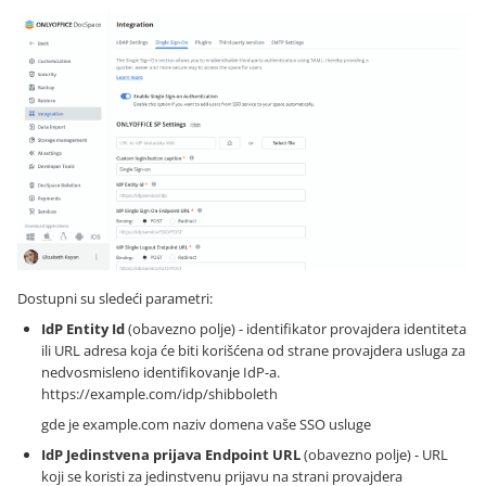
Dostupni su sledeći parametri:
IdP Entity Id
(obavezno polje) - identifikator provajdera identiteta
ili URL adresa koja će biti korišćena od strane provajdera usluga za
nedvosmisleno identifikovanje IdP-a.
https://example.com/idp/shibboleth
gde je example.com naziv domena vaše SSO usluge
IdP Jedinstvena prijava Endpoint URL
(obavezno polje) - URL
koji se koristi za jedinstvenu prijavu na strani provajdera