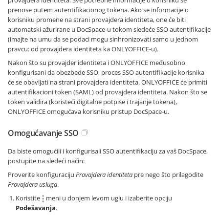
provajdera identiteta. Sve potrebne informacije o korisniku se
prenose putem autentifikacionog tokena. Ako se informacije o
korisniku promene na strani provajdera identiteta, one će biti
automatski ažurirane u DocSpace-u tokom sledeće SSO autentifikacije
(imajte na umu da se podaci mogu sinhronizovati samo u jednom
pravcu: od provajdera identiteta ka ONLYOFFICE-u).
Nakon što su provajder identiteta i ONLYOFFICE međusobno
konfigurisani da obezbede SSO, proces SSO autentifikacije korisnika
će se obavljati na strani provajdera identiteta. ONLYOFFICE će primiti
autentifikacioni token (SAML) od provajdera identiteta. Nakon što se
token validira (koristeći digitalne potpise i trajanje tokena),
ONLYOFFICE omogućava korisniku pristup DocSpace-u.
Omogućavanje SSO
Da biste omogućili i konfigurisali SSO autentifikaciju za vaš DocSpace,
postupite na sledeći način:
Proverite konfiguraciju
Provajdera identiteta
pre nego što prilagodite
Provajdera usluga
.
Koristite
meni u donjem levom uglu i izaberite opciju
Podešavanja
.