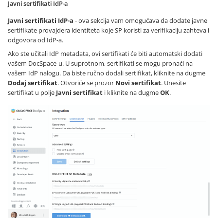
Javni sertifikati IdP-a
Javni sertifikati IdP-a
- ova sekcija vam omogućava da dodate javne
sertifikate provajdera identiteta koje SP koristi za verifikaciju zahteva i
odgovora od IdP-a.
Ako ste učitali IdP metadata, ovi sertifikati će biti automatski dodati
vašem DocSpace-u. U suprotnom, sertifikati se mogu pronaći na
vašem IdP nalogu. Da biste ručno dodali sertifikat, kliknite na dugme
Dodaj sertifikat
. Otvoriće se prozor
Novi sertifikat
. Unesite
sertifikat u polje
Javni sertifikat
i kliknite na dugme
OK
.