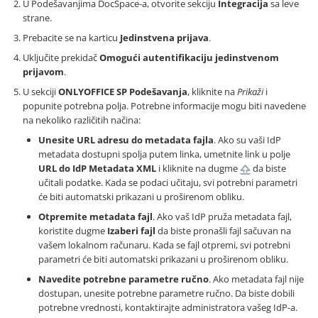
U Podešavanjima DocSpace-a, otvorite sekciju
Integracija
sa leve
strane.
Prebacite se na karticu
Jedinstvena prijava
.
Uključite prekidač
Omogući autentifikaciju jedinstvenom
prijavom
.
U sekciji
ONLYOFFICE SP Podešavanja
, kliknite na
Prikaži
i
popunite potrebna polja. Potrebne informacije mogu biti navedene
na nekoliko različitih načina:
Unesite URL adresu do metadata fajla
. Ako su vaši IdP
metadata dostupni spolja putem linka, umetnite link u polje
URL do IdP Metadata XML
i kliknite na dugme
da biste
učitali podatke. Kada se podaci učitaju, svi potrebni parametri
će biti automatski prikazani u proširenom obliku.
Otpremite metadata fajl
. Ako vaš IdP pruža metadata fajl,
koristite dugme
Izaberi fajl
da biste pronašli fajl sačuvan na
vašem lokalnom računaru. Kada se fajl otpremi, svi potrebni
parametri će biti automatski prikazani u proširenom obliku.
Navedite potrebne parametre ručno
. Ako metadata fajl nije
dostupan, unesite potrebne parametre ručno. Da biste dobili
potrebne vrednosti, kontaktirajte administratora vašeg IdP-a.