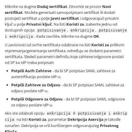
Kliknite na dugme
Dodaj sertifikat
. Otvoriće se prozor
Novi
sertifikat
. Možete generisati samopotpisani sertifikat ili dodati
postojeći sertifikat u polje
Javni sertifikat
i odgovarajući privatni
ključ u polje
Privatni ključ
. Na listi
Koristi za
, izaberite jednu od
dostupnih opcija:
,
,
potpisivanje
enkripcija
potpisivanje
. Kada završite, kliknite na dugme
OK
.
i enkripcija
U zavisnosti od svrhe sertifikata odabrane na listi
Koristi za
prilikom
otpremanja/generisanja sertifikata, određuju se dodatni parametri
sertifikata. Sledeći parametri definišu koje zahteve/odgovore poslati
od SP ka IdP treba potpisati:
Potpiši Auth Zahteve
- da bi SP potpisao SAML zahteve za
autentifikaciju poslate IdP-u.
Potpiši Zahteve za Odjavu
- da bi SP potpisao SAML zahteve za
odjavu poslate IdP-u.
Potpiši Odgovore za Odjavu
- da bi SP potpisao SAML odgovore
za odjavu poslate IdP-u.
Ako ste odabrali opciju
ili
enkripcija
potpisivanje i enkrip
na listi
Koristi za
, parametar
Dekripcija Asercija
je takođe
cija
označen. Dekripcija se vrši korišćenjem odgovarajućeg
Privatnog
Ključa
.