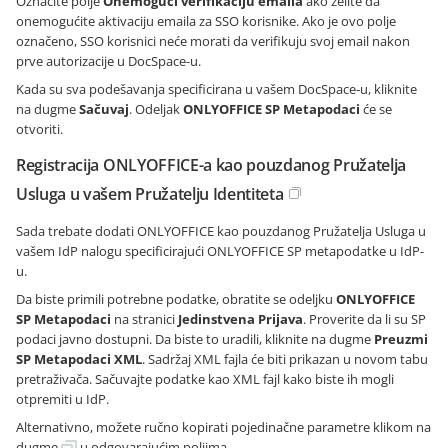
Označite polje
Onemogući verifikaciju emaila
ako želite da
onemogućite aktivaciju emaila za SSO korisnike. Ako je ovo polje
označeno, SSO korisnici neće morati da verifikuju svoj email nakon
prve autorizacije u DocSpace-u.
Kada su sva podešavanja specificirana u vašem DocSpace-u, kliknite
na dugme
Sačuvaj
. Odeljak
ONLYOFFICE SP Metapodaci
će se
otvoriti.
Registracija ONLYOFFICE-a kao pouzdanog Pružatelja
Usluga u vašem Pružatelju Identiteta
Sada trebate dodati ONLYOFFICE kao pouzdanog Pružatelja Usluga u
vašem IdP nalogu specificirajući ONLYOFFICE SP metapodatke u IdP-
u.
Da biste primili potrebne podatke, obratite se odeljku
ONLYOFFICE
SP Metapodaci
na stranici
Jedinstvena Prijava
. Proverite da li su SP
podaci javno dostupni. Da biste to uradili, kliknite na dugme
Preuzmi
SP Metapodaci XML
. Sadržaj XML fajla će biti prikazan u novom tabu
pretraživača. Sačuvajte podatke kao XML fajl kako biste ih mogli
otpremiti u IdP.
Alternativno, možete ručno kopirati pojedinačne parametre klikom na
dugme
u odgovarajućim poljima.