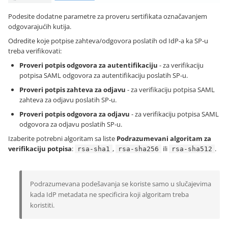
Podesite dodatne parametre za proveru sertifikata označavanjem
odgovarajućih kutija.
Odredite koje potpise zahteva/odgovora poslatih od IdP-a ka SP-u
treba verifikovati:
Proveri potpis odgovora za autentifikaciju
- za verifikaciju
potpisa SAML odgovora za autentifikaciju poslatih SP-u.
Proveri potpis zahteva za odjavu
- za verifikaciju potpisa SAML
zahteva za odjavu poslatih SP-u.
Proveri potpis odgovora za odjavu
- za verifikaciju potpisa SAML
odgovora za odjavu poslatih SP-u.
Izaberite potrebni algoritam sa liste
Podrazumevani algoritam za
verifikaciju potpisa
:
,
ili
.
rsa-sha1
rsa-sha256
rsa-sha512
Podrazumevana podešavanja se koriste samo u slučajevima
kada IdP metadata ne specificira koji algoritam treba
koristiti.