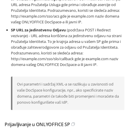
URL adresa Pružatelja Usluga gde prima i obrađuje asercije od
Pružatelja Identiteta. Podrazumevano, koristi se sledeća adresa:
http://example.com/sso/acs
gde je example.com naziv domena
vašeg ONLYOFFICE DocSpace-a ili javni IP.
SP URL za Jedinstvenu Odjavu
(podržava POST i Redirect
vezivanje) - URL adresa korišćena za jedinstvenu odjavu na strani
Pružatelja Identiteta. To je krajnja adresa u vašem SP gde prima i
obrađuje zahteve/odgovore za odjavu od Pružatelja Identiteta.
Podrazumevano, koristi se sledeća adresa:
http://example.com/sso/slo/callback
gde je example.com naziv
domena vašeg ONLYOFFICE DocSpace-a ili javni IP.
Ovi parametri i sadržaj XML-a se razlikuju u zavisnosti od
vaše DocSpace konfiguracije, npr., ako specificirate naziv
domena, parametri će takođe biti promenjeni i moraćete da
ponovo konfigurišete vaš IdP.
Prijavljivanje u ONLYOFFICE SP