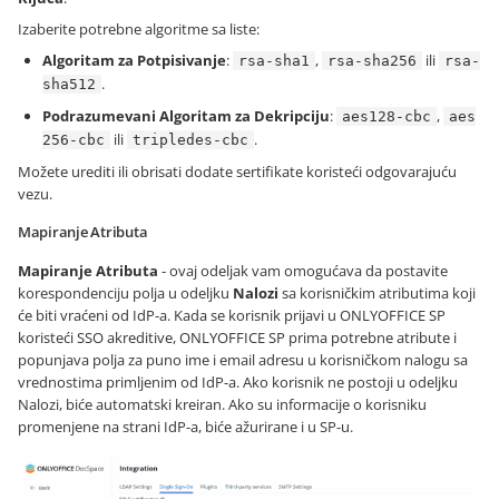
Izaberite potrebne algoritme sa liste:
Algoritam za Potpisivanje
:
,
ili
rsa-sha1
rsa-sha256
rsa-
.
sha512
Podrazumevani Algoritam za Dekripciju
:
,
aes128-cbc
aes
ili
.
256-cbc
tripledes-cbc
Možete urediti ili obrisati dodate sertifikate koristeći odgovarajuću
vezu.
Mapiranje Atributa
Mapiranje Atributa
- ovaj odeljak vam omogućava da postavite
korespondenciju polja u odeljku
Nalozi
sa korisničkim atributima koji
će biti vraćeni od IdP-a. Kada se korisnik prijavi u ONLYOFFICE SP
koristeći SSO akreditive, ONLYOFFICE SP prima potrebne atribute i
popunjava polja za puno ime i email adresu u korisničkom nalogu sa
vrednostima primljenim od IdP-a. Ako korisnik ne postoji u odeljku
Nalozi, biće automatski kreiran. Ako su informacije o korisniku
promenjene na strani IdP-a, biće ažurirane i u SP-u.