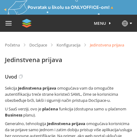
Povratak u školu sa ONLYOFFICE-om!
MENU
Početna
DocSpace
Konfiguracija
Jedinstvena prijava
Jedinstvena prijava
Uvod
Sekcija
Jedinstvena prijava
omogućava vam da omogućite
autentifikaciju treće strane koristeći SAML, čime se korisnicima
obezbeđuje brži, lakši i sigurniji način pristupa DocSpace-u.
U SaaS verziji, ovo je
plaćena
funkcija (dostupna samo u plaćenom
Business
planu).
Generalno, tehnologija
Jedinstvena prijava
omogućava korisnicima
da se prijave samo jednom i zatim dobiju pristup više aplikacija/usluga
bez ponovne autentifikacije. Na primer, ako web portal uključuje