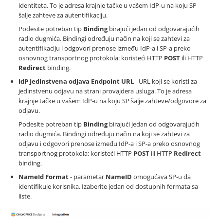
identiteta. To je adresa krajnje tačke u vašem IdP-u na koju SP
šalje zahteve za autentifikaciju.
Podesite potreban tip
Binding
birajući jedan od odgovarajućih
radio dugmića. Bindingi određuju način na koji se zahtevi za
autentifikaciju i odgovori prenose između IdP-a i SP-a preko
osnovnog transportnog protokola: koristeći HTTP
POST
ili HTTP
Redirect
binding.
IdP Jedinstvena odjava Endpoint URL
- URL koji se koristi za
jedinstvenu odjavu na strani provajdera usluga. To je adresa
krajnje tačke u vašem IdP-u na koju SP šalje zahteve/odgovore za
odjavu.
Podesite potreban tip
Binding
birajući jedan od odgovarajućih
radio dugmića. Bindingi određuju način na koji se zahtevi za
odjavu i odgovori prenose između IdP-a i SP-a preko osnovnog
transportnog protokola: koristeći HTTP
POST
ili HTTP
Redirect
binding.
NameId Format
- parametar
NameID
omogućava SP-u da
identifikuje korisnika. Izaberite jedan od dostupnih formata sa
liste.