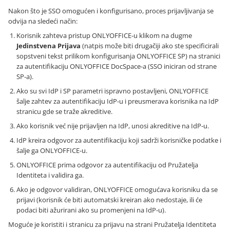
Nakon što je SSO omogućen i konfigurisano, proces prijavljivanja se
odvija na sledeći način:
Korisnik zahteva pristup ONLYOFFICE-u klikom na dugme
Jedinstvena Prijava
(natpis može biti drugačiji ako ste specificirali
sopstveni tekst prilikom konfigurisanja ONLYOFFICE SP) na stranici
za autentifikaciju ONLYOFFICE DocSpace-a (SSO iniciran od strane
SP-a).
Ako su svi IdP i SP parametri ispravno postavljeni, ONLYOFFICE
šalje zahtev za autentifikaciju IdP-u i preusmerava korisnika na IdP
stranicu gde se traže akreditive.
Ako korisnik već nije prijavljen na IdP, unosi akreditive na IdP-u.
IdP kreira odgovor za autentifikaciju koji sadrži korisničke podatke i
šalje ga ONLYOFFICE-u.
ONLYOFFICE prima odgovor za autentifikaciju od Pružatelja
Identiteta i validira ga.
Ako je odgovor validiran, ONLYOFFICE omogućava korisniku da se
prijavi (korisnik će biti automatski kreiran ako nedostaje, ili će
podaci biti ažurirani ako su promenjeni na IdP-u).
Moguće je koristiti i stranicu za prijavu na strani Pružatelja Identiteta