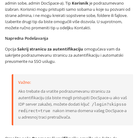
admin sobe, admin DocSpace-a). Tip
Korisnik
je podrazumevano
izabran. Korisnici mogu pristupiti samo sobama u koje su pozvani od
strane admina, i ne mogu kreirati sopstvene sobe, foldere ili fajlove.
Izaberite drugi tip da biste omogućili više dozvola. U suprotnom,
možete ručno promeniti tip u odeljku Kontakti.
Napredna Podešavanja
Opcija
Sakrij stranicu za autentifikaciju
omogućava vam da
sakrijete podrazumevanu stranicu za autentifikaciju i automatski
preusmerite na SSO uslugu.
Važno:
Ako trebate da vratite podrazumevanu stranicu za
autentifikaciju (da biste mogli pristupiti DocSpace-u ako vaš
IDP server zakaže), možete dodati ključ
/login?skipsso
nakon imena domena vašeg DocSpace-a
redirect=true
u adresnoj traci pretraživača.