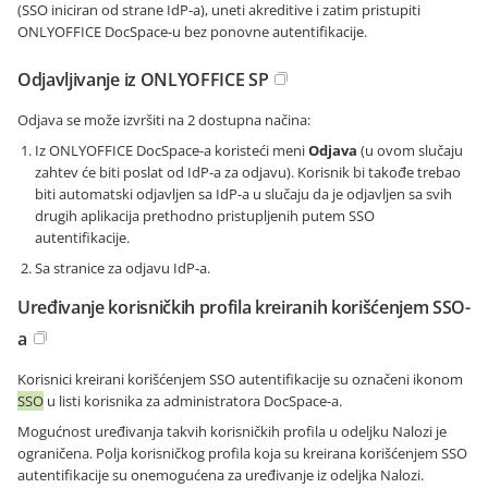
(SSO iniciran od strane IdP-a), uneti akreditive i zatim pristupiti
ONLYOFFICE DocSpace-u bez ponovne autentifikacije.
Odjavljivanje iz ONLYOFFICE SP
Odjava se može izvršiti na 2 dostupna načina:
Iz ONLYOFFICE DocSpace-a koristeći meni
Odjava
(u ovom slučaju
zahtev će biti poslat od IdP-a za odjavu). Korisnik bi takođe trebao
biti automatski odjavljen sa IdP-a u slučaju da je odjavljen sa svih
drugih aplikacija prethodno pristupljenih putem SSO
autentifikacije.
Sa stranice za odjavu IdP-a.
Uređivanje korisničkih profila kreiranih korišćenjem SSO-
a
Korisnici kreirani korišćenjem SSO autentifikacije su označeni ikonom
SSO
u listi korisnika za administratora DocSpace-a.
Mogućnost uređivanja takvih korisničkih profila u odeljku Nalozi je
ograničena. Polja korisničkog profila koja su kreirana korišćenjem SSO
autentifikacije su onemogućena za uređivanje iz odeljka Nalozi.