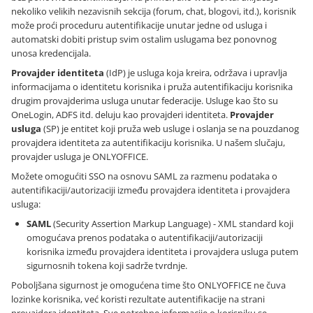
nekoliko velikih nezavisnih sekcija (forum, chat, blogovi, itd.), korisnik
može proći proceduru autentifikacije unutar jedne od usluga i
automatski dobiti pristup svim ostalim uslugama bez ponovnog
unosa kredencijala.
Provajder identiteta
(IdP) je usluga koja kreira, održava i upravlja
informacijama o identitetu korisnika i pruža autentifikaciju korisnika
drugim provajderima usluga unutar federacije. Usluge kao što su
OneLogin, ADFS itd. deluju kao provajderi identiteta.
Provajder
usluga
(SP) je entitet koji pruža web usluge i oslanja se na pouzdanog
provajdera identiteta za autentifikaciju korisnika. U našem slučaju,
provajder usluga je ONLYOFFICE.
Možete omogućiti SSO na osnovu SAML za razmenu podataka o
autentifikaciji/autorizaciji između provajdera identiteta i provajdera
usluga:
SAML
(Security Assertion Markup Language) - XML standard koji
omogućava prenos podataka o autentifikaciji/autorizaciji
korisnika između provajdera identiteta i provajdera usluga putem
sigurnosnih tokena koji sadrže tvrdnje.
Poboljšana sigurnost je omogućena time što ONLYOFFICE ne čuva
lozinke korisnika, već koristi rezultate autentifikacije na strani