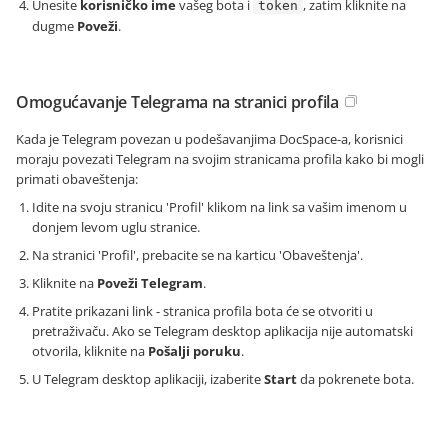
Unesite
korisničko ime
vašeg bota i
, zatim kliknite na
token
dugme
Poveži
.
Omogućavanje Telegrama na stranici profila
Kada je Telegram povezan u podešavanjima DocSpace-a, korisnici
moraju povezati Telegram na svojim stranicama profila kako bi mogli
primati obaveštenja:
Idite na svoju stranicu 'Profil' klikom na link sa vašim imenom u
donjem levom uglu stranice.
Na stranici 'Profil', prebacite se na karticu 'Obaveštenja'.
Kliknite na
Poveži Telegram
.
Pratite prikazani link - stranica profila bota će se otvoriti u
pretraživaču. Ako se Telegram desktop aplikacija nije automatski
otvorila, kliknite na
Pošalji poruku
.
U Telegram desktop aplikaciji, izaberite
Start
da pokrenete bota.