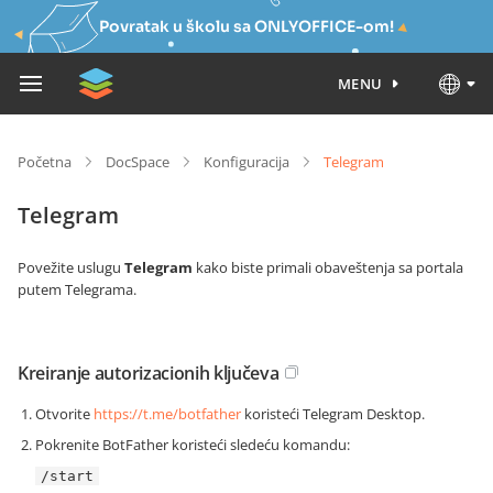
Povratak u školu sa ONLYOFFICE-om!
MENU
Početna
DocSpace
Konfiguracija
Telegram
Telegram
Povežite uslugu
Telegram
kako biste primali obaveštenja sa portala
putem Telegrama.
Kreiranje autorizacionih ključeva
Otvorite
https://t.me/botfather
koristeći Telegram Desktop.
Pokrenite BotFather koristeći sledeću komandu:
/start