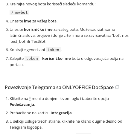
Kreirajte novog bota koristeći sledeću komandu:
/newbot
Unesite
ime
za vašeg bota.
Unesite
korisničko ime
za vašeg bota. Može sadržati samo
latinična slova, brojeve i donje crte i mora se završavati sa 'bot', npr.
'test_bot' ili 'TestBot'.
Kopirajte generisani
.
token
Zalepite
i
korisničko ime
bota u odgovarajuća polja na
token
portalu.
Povezivanje Telegrama sa ONLYOFFICE DocSpace
Kliknite na
meni u donjem levom uglu i izaberite opciju
Podešavanja
.
Prebacite se na karticu
Integracija
.
U sekciji Usluge trećih strana, kliknite na klizno dugme desno od
Telegram logotipa.