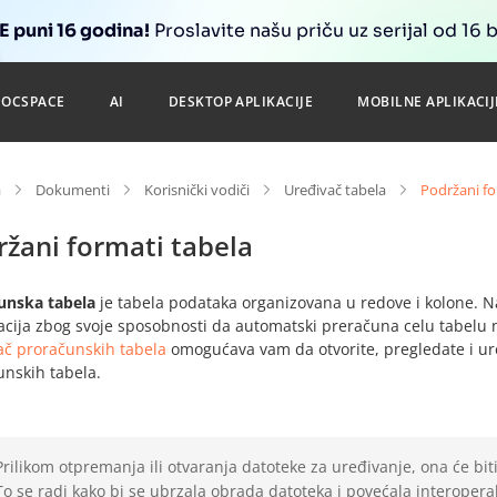
 puni 16 godina!
Proslavite našu priču uz serijal od 16 
DOCSPACE
AI
DESKTOP APLIKACIJE
MOBILNE APLIKACIJ
a
Dokumenti
Korisnički vodiči
Uređivač tabela
Podržani fo
žani formati tabela
unska tabela
je tabela podataka organizovana u redove i kolone. Naj
acija zbog svoje sposobnosti da automatski preračuna celu tabelu n
ač proračunskih tabela
omogućava vam da otvorite, pregledate i ur
unskih tabela.
Prilikom otpremanja ili otvaranja datoteke za uređivanje, ona će bi
To se radi kako bi se ubrzala obrada datoteka i povećala interopera