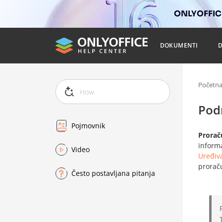
ONLYOFFICE
DOKUMENTI
Početn
Podr
Pojmovnik
Prorač
inform
Video
Uređiv
prorač
Često postavljana pitanja