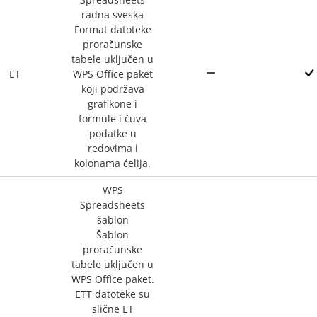
radna sveska
Format datoteke
proračunske
tabele uključen u
ET
WPS Office paket
koji podržava
grafikone i
formule i čuva
podatke u
redovima i
kolonama ćelija.
WPS
Spreadsheets
šablon
Šablon
proračunske
tabele uključen u
WPS Office paket.
ETT datoteke su
slične ET