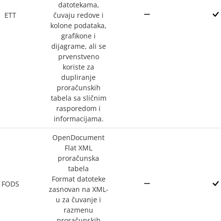
datotekama,
ETT
čuvaju redove i
kolone podataka,
grafikone i
dijagrame, ali se
prvenstveno
koriste za
dupliranje
proračunskih
tabela sa sličnim
rasporedom i
informacijama.
OpenDocument
Flat XML
proračunska
tabela
Format datoteke
FODS
zasnovan na XML-
u za čuvanje i
razmenu
proračunskih