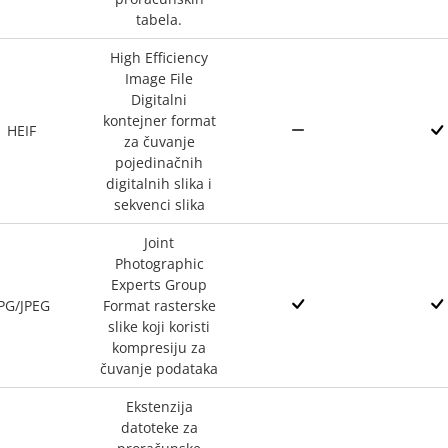
tabela.
High Efficiency
Image File
Digitalni
kontejner format
HEIF
za čuvanje
pojedinačnih
digitalnih slika i
sekvenci slika
Joint
Photographic
Experts Group
PG/JPEG
Format rasterske
slike koji koristi
kompresiju za
čuvanje podataka
Ekstenzija
datoteke za