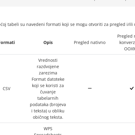
ćoj tabeli su navedeni formati koji se mogu otvoriti za pregled i/ili
Pregled 
Formati
Opis
Pregled nativno
konverz
OOX
Vrednosti
razdvojene
zarezima
Format datoteke
koji se koristi za
CSV
čuvanje
tabelarnih
podataka (brojeva
i teksta) u obliku
običnog teksta.
WPS
Spreadsheets