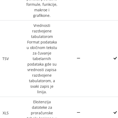
formule, funkcije,
makroe i
grafikone.
Vrednosti
razdvojene
tabulatorom
Format podataka
u običnom tekstu
za čuvanje
TSV
tabelarnih
podataka gde su
vrednosti zapisa
razdvojene
tabulatorom, a
svaki zapis je
linija.
Ekstenzija
datoteke za
XLS
proračunske