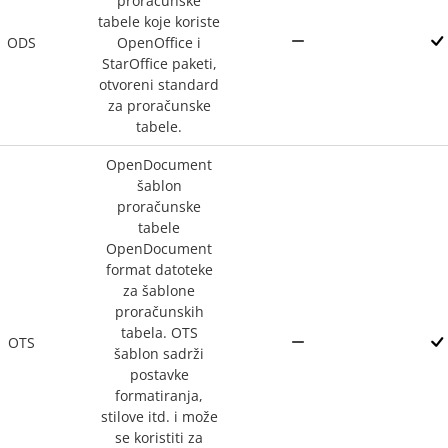
proračunske
tabele koje koriste
ODS
OpenOffice i
StarOffice paketi,
otvoreni standard
za proračunske
tabele.
OpenDocument
šablon
proračunske
tabele
OpenDocument
format datoteke
za šablone
proračunskih
tabela. OTS
OTS
šablon sadrži
postavke
formatiranja,
stilove itd. i može
se koristiti za