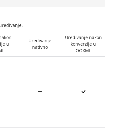
 uređivanje.
nakon
Uređivanje nakon
Uređivanje
ije u
konverzije u
nativno
ML
OOXML