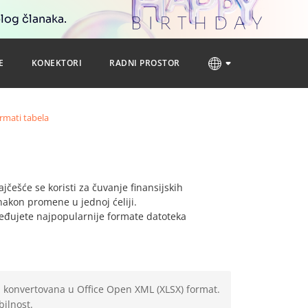
blog članaka.
E
KONEKTORI
RADNI PROSTOR
rmati tabela
češće se koristi za čuvanje finansijskih
akon promene u jednoj ćeliji.
eđujete najpopularnije formate datoteka
ti konvertovana u Office Open XML (XLSX) format.
bilnost.