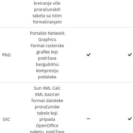
kreiranje više
proračunskih
tabela sa istim
formatiranjem
Portable Network
Graphics
Format rasterske
grafike koji
PNG
podržava
bezgubitnu
kompresiju
podataka
Sun XML Calc
XML baziran
format datoteke
proračunske
tabele koji
SXC
pripada
OpenOffice
paketu, podržava