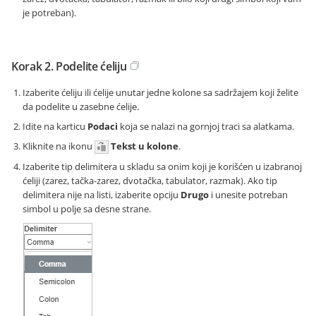
je potreban).
Korak 2. Podelite ćeliju
Izaberite ćeliju ili ćelije unutar jedne kolone sa sadržajem koji želite
da podelite u zasebne ćelije.
Idite na karticu
Podaci
koja se nalazi na gornjoj traci sa alatkama.
Kliknite na ikonu
Tekst u kolone
.
Izaberite tip delimitera u skladu sa onim koji je korišćen u izabranoj
ćeliji (zarez, tačka-zarez, dvotačka, tabulator, razmak). Ako tip
delimitera nije na listi, izaberite opciju
Drugo
i unesite potreban
simbol u polje sa desne strane.