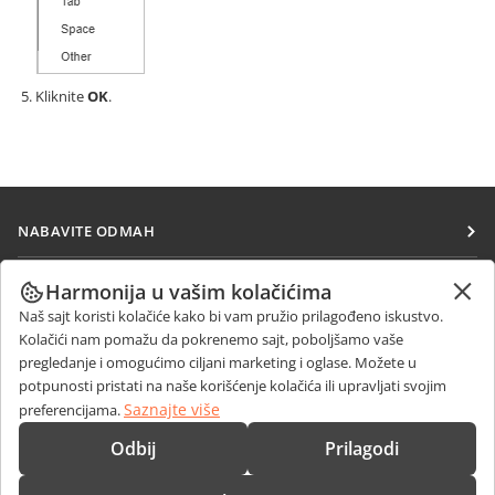
Kliknite
OK
.
NABAVITE ODMAH
Docs
SARAĐUJTE
Harmonija u vašim kolačićima
DocSpace
Naš sajt koristi kolačiće kako bi vam pružio prilagođeno iskustvo.
Za doprinosioce
PRIMAJTE VESTI
Kolačići nam pomažu da pokrenemo sajt, poboljšamo vaše
Workspace
Za prevodioce
pregledanje i omogućimo ciljani marketing i oglase. Možete u
Blog
Konektori
potpunosti pristati na naše korišćenje kolačića ili upravljati svojim
DOBIJTE POMOĆ
Za influensere
Saznajte više
preferencijama.
Desktop aplikacije
Forum
Slobodna radna mesta
KONTAKTIRAJTE NAS
Odbij
Prilagodi
Mobilne aplikacije
Kursevi obuke
Pitanja o prodaji
sales@onlyoffice.com