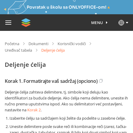
Povratak u školu sa ONLYOFFICE-om!
MENU
Početna
Dokumenti
Korisnički vodiči
Uređivač tabela
Deljenje ćelija
Deljenje ćelija
Korak 1. Formatirajte vaš sadržaj (opciono)
Deljenje ćelija zahteva delimitere, tj. simbole koji deluju kao
identifikatori za buduće deljenje. Ako ćelija nema delimitere, unesite ih
ručno prema uputstvima ispod. Ako su delimitatori već postavljeni,
nastavite na
Korak 2
.
Izaberite ćeliju sa sadržajem koji želite da podelite u zasebne ćelije.
Unesite delimitere posle svake reči ili kombinacije reči (zarez, tačka-
zarez, dvotačka, tabulator, razmak ili bilo koji drugi simbol koji vam